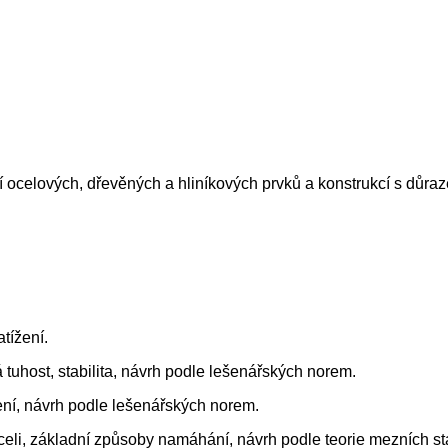
 ocelových, dřevěných a hliníkových prvků a konstrukcí s důra
atížení.
á tuhost, stabilita, návrh podle lešenářských norem.
žení, návrh podle lešenářských norem.
celi, základní způsoby namáhání, návrh podle teorie mezních st