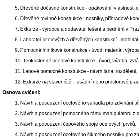
5. Dřevěné dočasné konstrukce - opakování, vlastnosti 
6. Dřevěné rovinné konstrukce - nosníky, příhradové kons
7. Exkurze - výrobce a dodavatel lešení a bednění v Praz
8. Laboratoř ocelových a dřevěných konstrukcí - materiá
9. Pomocné hliníkové konstrukce - úvod, materiál, výroba
10. Tenkostěnné ocelové konstrukce - úvod, výroba, zvlá
11. Lanové pomocné konstrukce - návrh lana, rozdělení, v
12. Exkurze na staveniště - fasádní nebo prostorové prac
Osnova cvičení:
1. Návrh a posouzení ocelového vahadla pro zdvihání bř
2. Návrh a posouzení pomocného rámu manipulátoru z o
3. Návrh a posouzení čepového spoje ocelových prvků.
4. Návrh a posouzení ocelového šikmého nosníku pro za