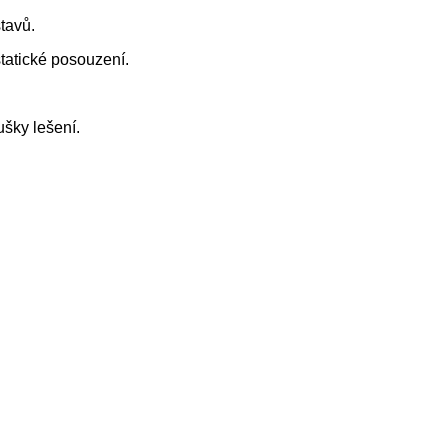
tavů.
statické posouzení.
ušky lešení.