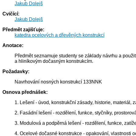
Jakub Dolejš
Cvičící:
Jakub Dolejš
Předmět zajišťuje:
katedra ocelových a dřevěných konstrukcí
Anotace:
Předmět seznamuje studenty se základy návrhu a použití
a hliníkovým dočasným konstrukcím.
Požadavky:
Navrhování nosných konstrukcí 133NNK
Osnova přednášek:
1. Lešení - úvod, konstrukční zásady, historie, materiál, z
2. Fasádní lešení - rozdělení, funkce, styčníky, prostorov
3. Modulová a podpěrná lešení - rozdělení, funkce, zatí
4. Ocelové dočasné konstrukce - opakování, vlastnosti o