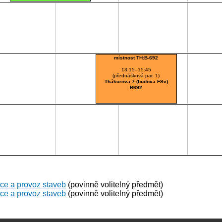
místnost TH:B-692
13:15–15:45
(přednášková par. 1)
Thákurova 7 (budova FSv)
B692
ace a provoz staveb
(povinně volitelný předmět)
ace a provoz staveb
(povinně volitelný předmět)