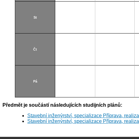
St
Čt
Pá
Předmět je součástí následujících studijních plánů:
Stavební inženýrství, specializace Příprava, realiz
Stavební inženýrství, specializace Příprava, realiz