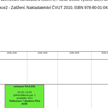
rukce2 - Zatížení. Nakladatelství ČVUT 2010. ISBN 978-80-01-0
10:00–12:00
12:00–14:00
14:00–16:00
16:00–1
místnost TH:A-335
10:35–13:05
(přednášková par. 1
paralelka 101)
Thákurova 7 (budova FSv)
A335