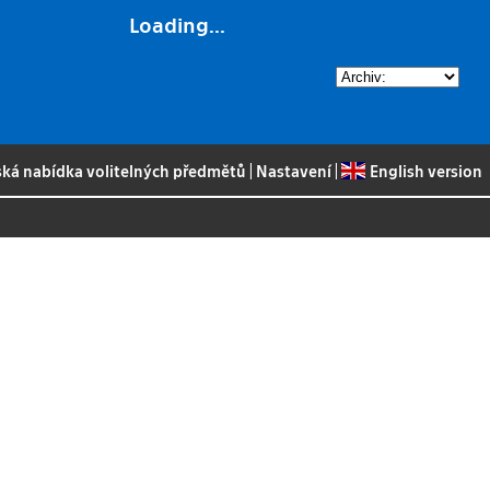
Loading...
ská nabídka volitelných předmětů
|
Nastavení
|
English version