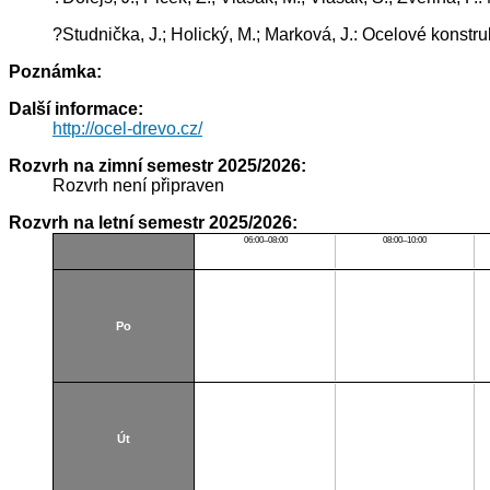
?Studnička, J.; Holický, M.; Marková, J.: Ocelové konst
Poznámka:
Další informace:
http://ocel-drevo.cz/
Rozvrh na zimní semestr 2025/2026:
Rozvrh není připraven
Rozvrh na letní semestr 2025/2026:
06:00–08:00
08:00–10:00
Po
Út