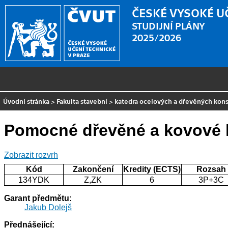
ČESKÉ VYSOKÉ U
STUDIJNÍ PLÁNY
2025/2026
Úvodní stránka
>
Fakulta stavební
>
katedra ocelových a dřevěných kons
Pomocné dřevěné a kovové 
Zobrazit rozvrh
Kód
Zakončení
Kredity (ECTS)
Rozsah
134YDK
Z,ZK
6
3P+3C
Garant předmětu:
Jakub Dolejš
Přednášející: