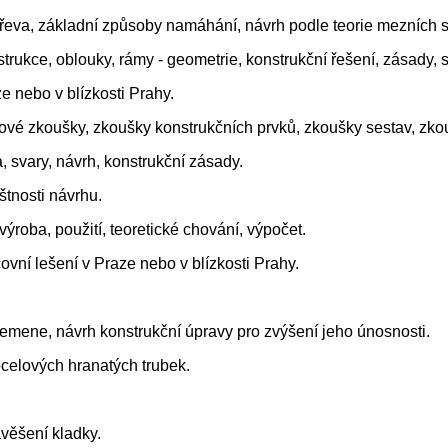
dřeva, základní způsoby namáhání, návrh podle teorie mezních s
trukce, oblouky, rámy - geometrie, konstrukční řešení, zásady, 
e nebo v blízkosti Prahy.
lové zkoušky, zkoušky konstrukčních prvků, zkoušky sestav, zko
, svary, návrh, konstrukční zásady.
štnosti návrhu.
ýroba, použití, teoretické chování, výpočet.
ovní lešení v Praze nebo v blízkosti Prahy.
emene, návrh konstrukční úpravy pro zvýšení jeho únosnosti.
celových hranatých trubek.
věšení kladky.