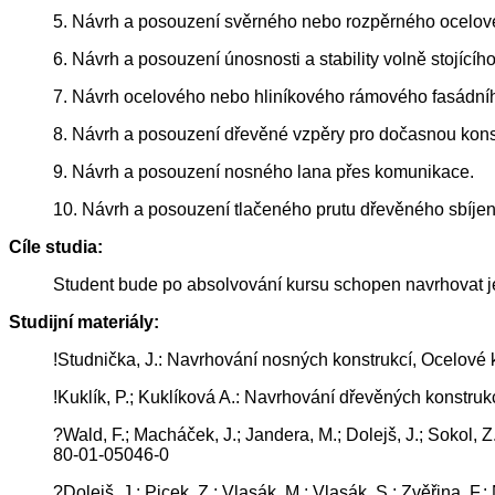
5. Návrh a posouzení svěrného nebo rozpěrného ocelov
6. Návrh a posouzení únosnosti a stability volně stojící
7. Návrh ocelového nebo hliníkového rámového fasádní
8. Návrh a posouzení dřevěné vzpěry pro dočasnou konst
9. Návrh a posouzení nosného lana přes komunikace.
10. Návrh a posouzení tlačeného prutu dřevěného sbíje
Cíle studia:
Student bude po absolvování kursu schopen navrhovat 
Studijní materiály:
!Studnička, J.: Navrhování nosných konstrukcí, Ocelov
!Kuklík, P.; Kuklíková A.: Navrhování dřevěných konstr
?Wald, F.; Macháček, J.; Jandera, M.; Dolejš, J.; Sokol,
80-01-05046-0
?Dolejš, J.; Picek, Z.; Vlasák, M.; Vlasák, S.; Zvěřina,