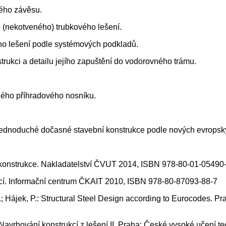
ého závěsu.
ho (nekotveného) trubkového lešení.
ho lešení podle systémových podkladů.
rukci a detailu jejího zapuštění do vodorovného trámu.
ného příhradového nosníku.
jednoduché dočasné stavební konstrukce podle nových evropský
é konstrukce. Nakladatelství ČVUT 2014, ISBN 978-80-01-05490
ukcí. Informační centrum ČKAIT 2010, ISBN 978-80-87093-88-7
 Z.; Hájek, P.: Structural Steel Design according to Eurocodes. 
 F.: Navrhování konstrukcí z lešení II, Praha: České vysoké učen