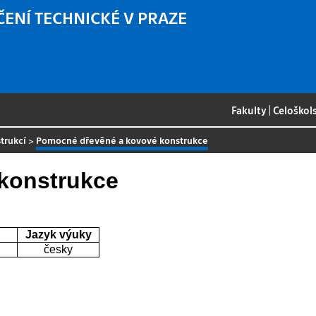
ČENÍ TECHNICKÉ V PRAZE
Fakulty
|
Celoškol
trukcí
>
Pomocné dřevěné a kovové konstrukce
konstrukce
Jazyk výuky
česky