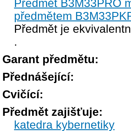
Předmět B3M33PRO mů
předmětem B3M33PK
Předmět je ekvivale
.
Garant předmětu:
Přednášející:
Cvičící:
Předmět zajišťuje:
katedra kybernetiky