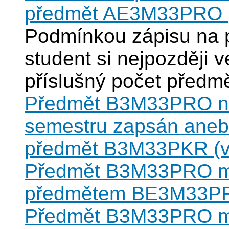
předmět AE3M33PRO (v
Podmínkou zápisu na 
student si nejpozději 
příslušný počet před
Předmět B3M33PRO nes
semestru zapsán anebo
předmět B3M33PKR (vz
Předmět B3M33PRO mů
předmětem BE3M33P
Předmět B3M33PRO mů