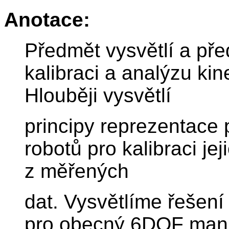
Anotace:
Předmět vysvětlí a př
kalibraci a analýzu ki
Hlouběji vysvětlí
principy reprezentace
robotů pro kalibraci j
z měřených
dat. Vysvětlíme řešení
pro obecný 6DOF manip