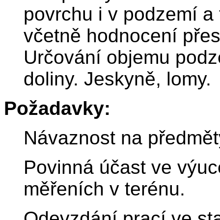
povrchu i v podzemí a 
včetně hodnocení přesn
Určování objemu podz
doliny. Jeskyně, lomy.
Požadavky:
Návaznost na předmět
Povinná účast ve výuc
měřeních v terénu.
Odevzdání prací ve s