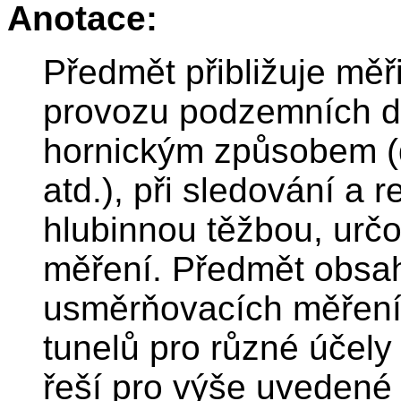
Anotace:
Předmět přibližuje měř
provozu podzemních d
hornickým způsobem (do
atd.), při sledování a r
hlubinnou těžbou, urč
měření. Předmět obsah
usměrňovacích měření,
tunelů pro různé účely
řeší pro výše uvedené 