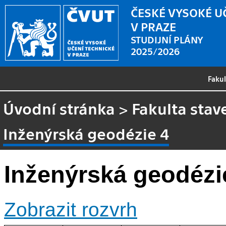
ČESKÉ VYSOKÉ U
V PRAZE
STUDIJNÍ PLÁNY
2025/2026
Faku
Úvodní stránka
>
Fakulta stav
Inženýrská geodézie 4
Inženýrská geodézi
Zobrazit rozvrh