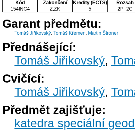
Kód
Zakončení
Kredity (ECTS)
Rozsah
154ING4
Z,ZK
5
2P+2C
Garant předmětu:
Tomáš Jiřikovský
,
Tomáš Křemen
,
Martin Štroner
Přednášející:
Tomáš Jiřikovský
,
Tom
Cvičící:
Tomáš Jiřikovský
,
Tom
Předmět zajišťuje:
katedra speciální geod