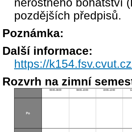
nerostného bohatství (
pozdějších předpisů.
Poznámka:
Další informace:
https://k154.fsv.cvut.
Rozvrh na zimní semest
06:00–08:00
08:00–10:00
10:00–12:00
1
Po