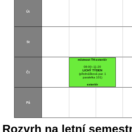
Út
St
místnost TH:exteriér
08:00–11:20
LICHÝ TÝDEN
Čt
(přednášková par. 1
paralelka 101)
exteriér
Pá
Rozvrh na letní semest