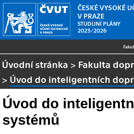
ČESKÉ VYSOKÉ U
V PRAZE
STUDIJNÍ PLÁNY
2025/2026
Faku
Úvodní stránka
>
Fakulta dopr
>
Úvod do inteligentních dop
Úvod do inteligent
systémů