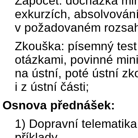
Zápočet: docházka min
exkurzích, absolvování
v požadovaném rozsahu
Zkouška: písemný test
otázkami, povinné min
na ústní, poté ústní z
i z ústní části;
Osnova přednášek:
1) Dopravní telematika 
příklady