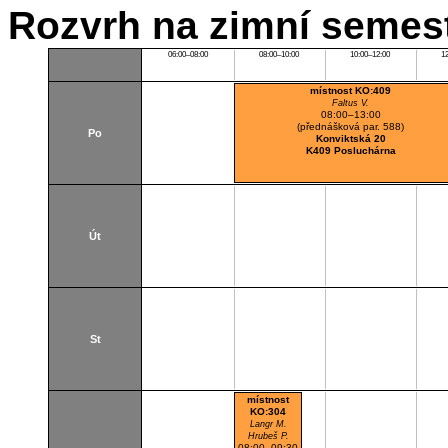
Rozvrh na zimní semest
06:00–08:00
08:00–10:00
10:00–12:00
1
místnost KO:409
Faltus V.
08:00–13:00
(přednášková par. 588)
Po
Konviktská 20
K409 Posluchárna
Út
St
místnost
KO:304
Langr M.
Hrubeš P.
08:00–09:30