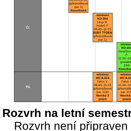
(přednášková
par. 1)
Konviktská
20
místnost
K304
KO:304
Posluchárna
Langr M.
Hrubeš P.
Čt
09:45–11:15
SUDÝ TÝDEN
(přednášková
par. 1)
Konviktská
místno
20
KO:40
K304
Horažďov
Posluchárna
P.
11:30–13
(paralel
234)
Konvikt
20
místnost
místno
K404
HO:A-324
HO:A-3
Cvičeb
Faltus V.
Faltus V
09:45–11:15
11:30–13
Pá
(přednášková
(přednáš
par. 219)
par. 21
Horská 3
Horská
(stará
(stará
budova)
budova
A324
A324
Rozvrh na letní semest
Cvičebna
Cvičeb
Rozvrh není připraven