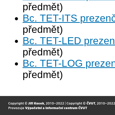
předmět)
Bc. TET-ITS prezen
předmět)
Bc. TET-LED prezen
předmět)
Bc. TET-LOG prezen
předmět)
Copyright ©
Jiří Kosek
, 2010–2022 | Copyright ©
ČVUT
, 2010–202
Provozuje
Výpočetní a informační centrum ČVUT