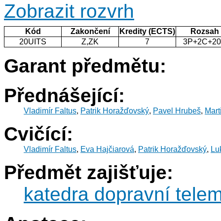
Zobrazit rozvrh
Kód
Zakončení
Kredity (ECTS)
Rozsah
20UITS
Z,ZK
7
3P+2C+2
Garant předmětu:
Přednášející:
Vladimír Faltus
,
Patrik Horažďovský
,
Pavel Hrubeš
,
Mart
Cvičící:
Vladimír Faltus
,
Eva Hajčiarová
,
Patrik Horažďovský
,
Lu
Předmět zajišťuje:
katedra dopravní telem