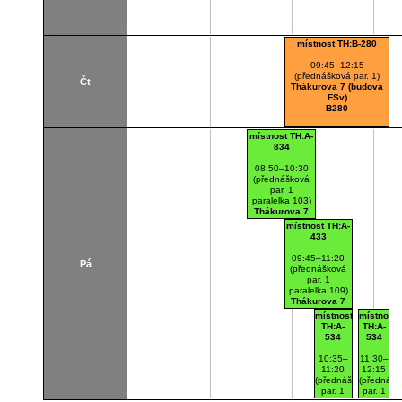
místnost TH:B-280
09:45–12:15
(přednášková par. 1)
Čt
Thákurova 7 (budova
FSv)
B280
místnost TH:A-
834
08:50–10:30
(přednášková
par. 1
paralelka 103)
Thákurova 7
(budova FSv)
místnost TH:A-
A834
433
09:45–11:20
Pá
(přednášková
par. 1
paralelka 109)
Thákurova 7
(budova FSv)
místnost
místnost
A433
TH:A-
TH:A-
534
534
10:35–
11:30–
11:20
12:15
(přednášková
(přednášk
par. 1
par. 1
paralelka
paralelka