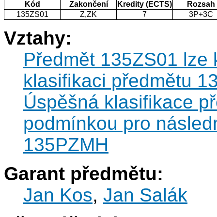
Kód
Zakončení
Kredity (ECTS)
Rozsah
135ZS01
Z,ZK
7
3P+3C
Vztahy:
Předmět 135ZS01 lze k
klasifikaci předmětu 
Úspěšná klasifikace p
podmínkou pro následn
135PZMH
Garant předmětu:
Jan Kos
,
Jan Salák