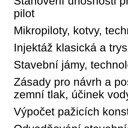
Stanovení únosnosti př
pilot
Mikropiloty, kotvy, tec
Injektáž klasická a tr
Stavební jámy, techno
Zásady pro návrh a po
zemní tlak, účinek vod
Výpočet pažicích konst