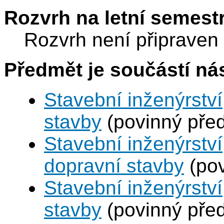
103)
109)
Rozvrh na letní semest
Thákurova
Thákurov
7
7
(budova
(budova
FSv)
FSv)
Rozvrh není připraven
A534
A534
Předmět je součástí nás
Stavební inženýrstv
stavby
(povinný pře
Stavební inženýrství
dopravní stavby
(pov
Stavební inženýrstv
stavby
(povinný pře