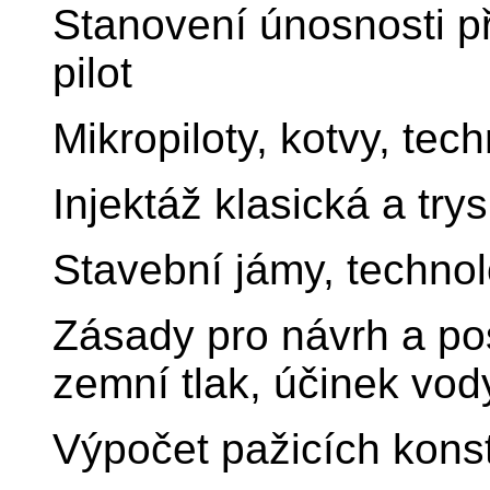
Stanovení únosnosti př
pilot
Mikropiloty, kotvy, tec
Injektáž klasická a tr
Stavební jámy, techno
Zásady pro návrh a po
zemní tlak, účinek vod
Výpočet pažicích konst