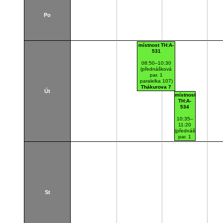
Po
místnost TH:A-
531
08:50–10:30
(přednášková
par. 1
paralelka 107)
Thákurova 7
Út
(budova FSv)
místnost
A531
TH:A-
534
10:35–
11:20
(přednášková
par. 1
paralelka
107)
Thákurova
7
(budova
FSv)
A534
St