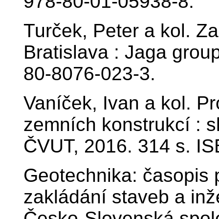
978-80-01-05938-8.
Turček, Peter a kol. Za
Bratislava : Jaga group
80-8076-023-3.
Vaníček, Ivan a kol. P
zemních konstrukcí : s
ČVUT, 2016. 314 s. I
Geotechnika: časopis 
zakládání staveb a inž
Česko-Slovenská spol