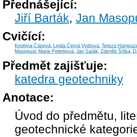
Přednášející:
Jiří Barták
,
Jan Masop
Cvičící:
Kristýna Čápová
,
Linda Černá Vydrová
,
Tereza Hamouz
Masopust
,
Marie Peterková
,
Jan Salák
,
Zdeněk Šiška
,
D
Předmět zajišťuje:
katedra geotechniky
Anotace:
Úvod do předmětu, lite
geotechnické kategori