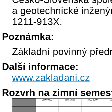
a geotechnické inženýr
1211-913X.
Poznámka:
Základní povinný před
Další informace:
www.zakladani.cz
Rozvrh na zimní semest
06:00–08:00
08:00–10:00
10:00–12:00
1