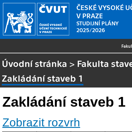
ČESKÉ VYSOKÉ U
V PRAZE
STUDIJNÍ PLÁNY
2025/2026
Faku
Úvodní stránka
>
Fakulta stav
Zakládání staveb 1
Zakládání staveb 1
Zobrazit rozvrh