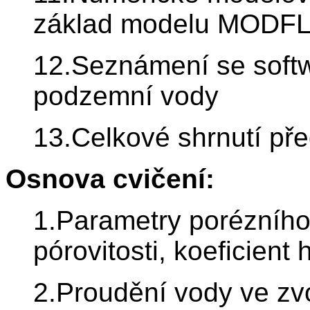
základ modelu MOD
12.Seznámení se softw
podzemní vody
13.Celkové shrnutí př
Osnova cvičení:
1.Parametry porézního 
pórovitosti, koeficient 
2.Proudění vody ve zv