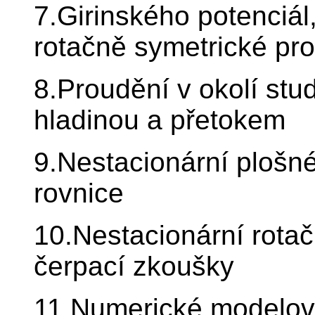
7.Girinského potenciál,
rotačně symetrické pr
8.Proudění v okolí stu
hladinou a přetokem
9.Nestacionární plošn
rovnice
10.Nestacionární rota
čerpací zkoušky
11.Numerické modelov