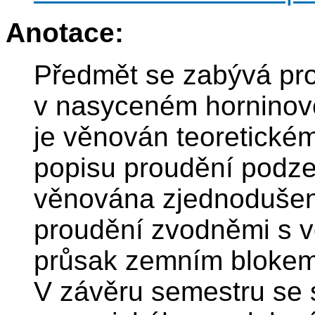
Anotace:
Předmět se zabývá pr
v nasyceném horninov
je věnován teoretick
popisu proudění podzem
věnována zjednodušen
proudění zvodněmi s v
průsak zemním blokem,
V závěru semestru se 