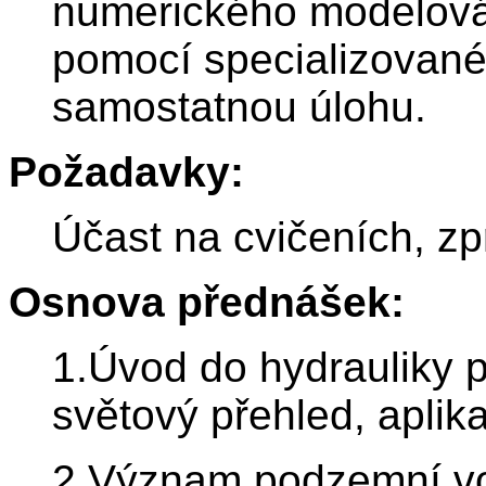
numerického modelová
pomocí specializované
samostatnou úlohu.
Požadavky:
Účast na cvičeních, z
Osnova přednášek:
1.Úvod do hydrauliky 
světový přehled, aplik
2.Význam podzemní vo