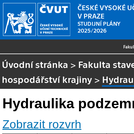
ČESKÉ VYSOKÉ U
V PRAZE
STUDIJNÍ PLÁNY
2025/2026
Faku
Úvodní stránka
>
Fakulta stav
hospodářství krajiny
>
Hydrau
Hydraulika podzem
Zobrazit rozvrh