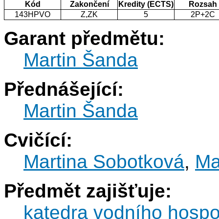
Kód
Zakončení
Kredity (ECTS)
Rozsah
143HPVO
Z,ZK
5
2P+2C
Garant předmětu:
Martin Šanda
Přednášející:
Martin Šanda
Cvičící:
Martina Sobotková
,
Ma
Předmět zajišťuje:
katedra vodního hospod