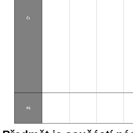
Čt
Pá