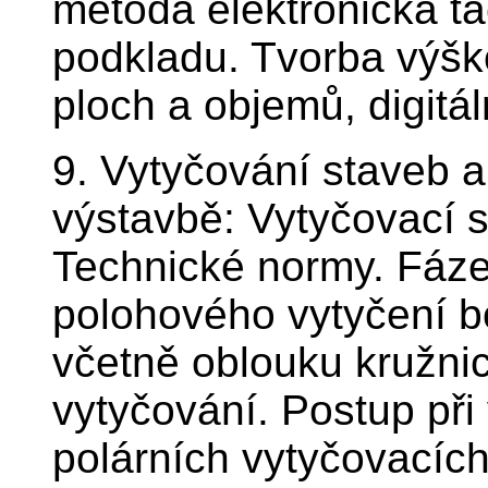
metoda elektronická t
podkladu. Tvorba výško
ploch a objemů, digitá
9. Vytyčování staveb 
výstavbě: Vytyčovací s
Technické normy. Fáze
polohového vytyčení b
včetně oblouku kružni
vytyčování. Postup při
polárních vytyčovacích