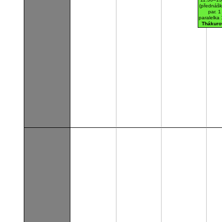
(přednáš
par. 1
paralelka 
Thákuro
550
(Masaryk
kolej)
O115