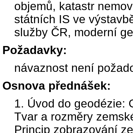
objemů, katastr nemovi
státních IS ve výstav
služby ČR, moderní geo
Požadavky:
návaznost není požad
Osnova přednášek:
1. Úvod do geodézie: 
Tvar a rozměry zemské
Princip zobrazování z