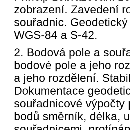
zobrazení. Zavedení r
souřadnic. Geodetický
WGS-84 a S-42.
2. Bodová pole a souř
bodové pole a jeho ro
a jeho rozdělení. Stabi
Dokumentace geodetic
souřadnicové výpočty 
bodů směrník, délka, u
souřadnicemi, protínán