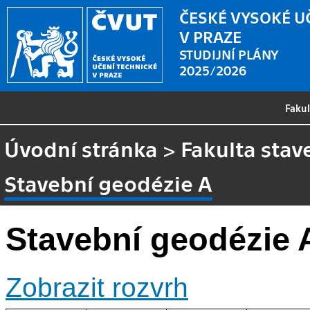
ČESKÉ VYSOKÉ U
V PRAZE
STUDIJNÍ PLÁNY
2025/2026
Faku
Úvodní stránka
>
Fakulta stav
Stavební geodézie A
Stavební geodézie 
Zobrazit rozvrh