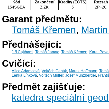
Kód
Zakončení
Kredity (ECTS)
Rozsah
154SGEA
Z,ZK
5
2P+2C
Garant předmětu:
Tomáš Křemen
,
Martin
Přednášející:
Jiří Cajthaml
,
Tomáš Janata
,
Tomáš Křemen
,
Karel Pave
Cvičící:
Alice Adamcová
,
Vojtěch Cehák
,
Marek Hoffmann
,
Tomá
Lenka Línková
,
Vojtěch Müller
,
Josef Münzberger
,
Franti
Předmět zajišťuje:
katedra speciální geod