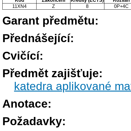
Kód
Zakončení
Kredity (ECTS)
Rozsah
11XN4
Z
8
0P+4C
Garant předmětu:
Přednášející:
Cvičící:
Předmět zajišťuje:
katedra aplikované ma
Anotace:
Požadavky: