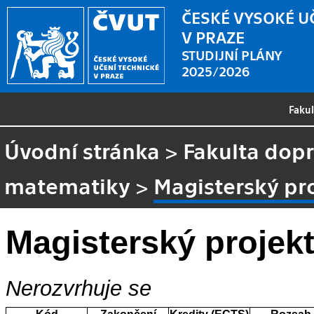
ČESKÉ VYSOKÉ U
V PRAZE
STUDIJNÍ PLÁNY
2025/2026
Faku
Úvodní stránka
>
Fakulta dopr
matematiky
>
Magisterský pro
Magisterský projekt
Nerozvrhuje se