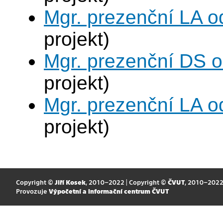
Mgr. prezenční LA o
projekt)
Mgr. prezenční DS 
projekt)
Mgr. prezenční LA o
projekt)
Copyright ©
Jiří Kosek
, 2010–2022 | Copyright ©
ČVUT
, 2010–202
Provozuje
Výpočetní a informační centrum ČVUT