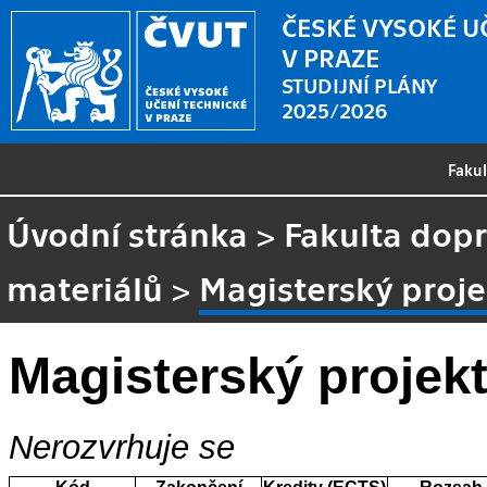
ČESKÉ VYSOKÉ U
V PRAZE
STUDIJNÍ PLÁNY
2025/2026
Faku
Úvodní stránka
>
Fakulta dopr
materiálů
>
Magisterský proje
Magisterský projekt
Nerozvrhuje se