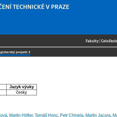
ČENÍ TECHNICKÉ V PRAZE
Fakulty
|
Celoškol
gisterský projekt 3
Jazyk výuky
česky
zová
,
Martin Höfler
,
Tomáš Honc
,
Petr Chmela
,
Martin Jacura
,
Ma