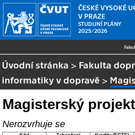
ČESKÉ VYSOKÉ U
V PRAZE
STUDIJNÍ PLÁNY
2025/2026
Faku
Úvodní stránka
>
Fakulta dopr
informatiky v dopravě
>
Magis
Magisterský projekt
Nerozvrhuje se