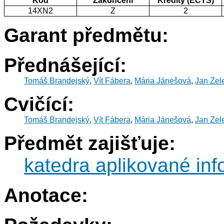
Kód
Zakončení
Kredity (ECTS)
14XN2
Z
2
Garant předmětu:
Přednášející:
Tomáš Brandejský
,
Vít Fábera
,
Mária Jánešová
,
Jan Zel
Cvičící:
Tomáš Brandejský
,
Vít Fábera
,
Mária Jánešová
,
Jan Zel
Předmět zajišťuje:
katedra aplikované inf
Anotace: