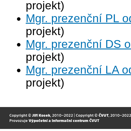
projekt)
Mgr. prezenční PL o
projekt)
Mgr. prezenční DS 
projekt)
Mgr. prezenční LA o
projekt)
Copyright ©
Jiří Kosek
, 2010–2022 | Copyright ©
ČVUT
, 2010–202
Provozuje
Výpočetní a informační centrum ČVUT