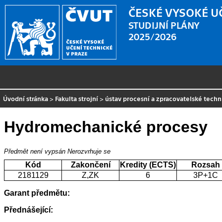
ČESKÉ VYSOKÉ U
STUDIJNÍ PLÁNY
2025/2026
Úvodní stránka
>
Fakulta strojní
>
ústav procesní a zpracovatelské techn
Hydromechanické procesy
Předmět není vypsán
Nerozvrhuje se
Kód
Zakončení
Kredity (ECTS)
Rozsah
2181129
Z,ZK
6
3P+1C
Garant předmětu:
Přednášející: