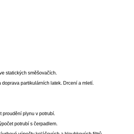
 ve statických směšovačích.
doprava partikulárních latek. Drcení a mletí.
t proudění plynu v potrubí.
počet potrubí s čerpadlem.
ávrhové výpočty koláčových a hloubkových filtrů.