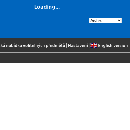
Loading...
ská nabídka volitelných předmětů
|
Nastavení
|
English version