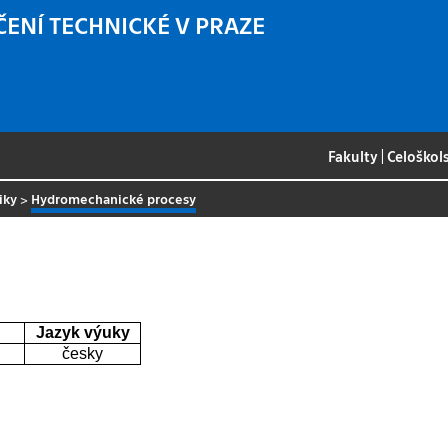
ČENÍ TECHNICKÉ V PRAZE
Fakulty
|
Celoškol
iky
>
Hydromechanické procesy
Jazyk výuky
česky