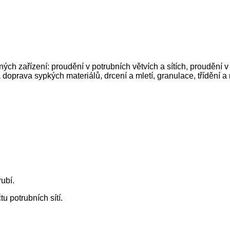
ých zařízení: proudění v potrubních větvích a sítích, proudění v
 doprava sypkých materiálů, drcení a mletí, granulace, třídění a 
rubí.
u potrubních sítí.