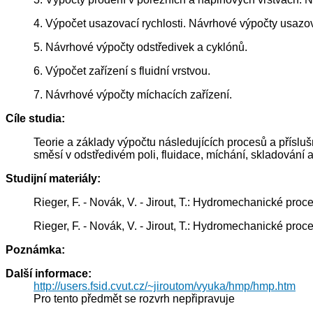
4. Výpočet usazovací rychlosti. Návrhové výpočty usazov
5. Návrhové výpočty odstředivek a cyklónů.
6. Výpočet zařízení s fluidní vrstvou.
7. Návrhové výpočty míchacích zařízení.
Cíle studia:
Teorie a základy výpočtu následujících procesů a příslušn
směsí v odstředivém poli, fluidace, míchání, skladování a
Studijní materiály:
Rieger, F. - Novák, V. - Jirout, T.: Hydromechanické proc
Rieger, F. - Novák, V. - Jirout, T.: Hydromechanické proc
Poznámka:
Další informace:
http://users.fsid.cvut.cz/~jiroutom/vyuka/hmp/hmp.htm
Pro tento předmět se rozvrh nepřipravuje