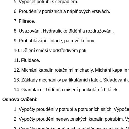
5. Výpočet potrubí s čerpadlem.
6. Proudění v porézních a náplňových vrstvách.
7. Filtrace.
8. Usazování. Hydraulické třídění a rozdružování.
9. Probublávání, flotace, patrové kolony.
10. Dělení směsí v odstředivém poli.
11. Fluidace.
12. Míchání kapalin rotačními míchadly. Míchání kapalin
13. Základy mechaniky partikulárních latek. Skladování a 
14. Granulace. Třídění a mísení partikulárních látek.
Osnova cvičení:
1. Výpočty proudění v potrubí a potrubních sítích. Výpoče
2. Výpočty proudění nenewtonských kapalin potrubím. Vý
3. Výpočty prodění v porézních a náplňových vrstvách. N