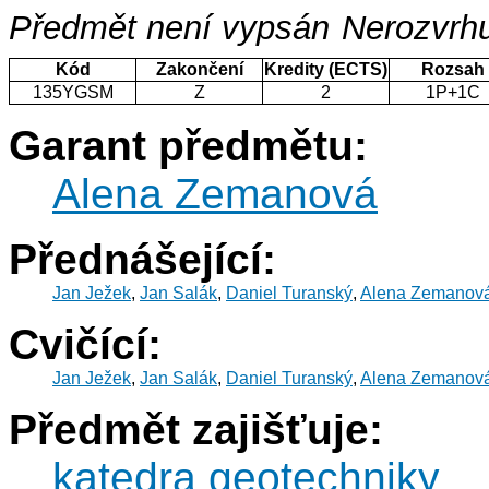
Předmět není vypsán
Nerozvrhu
Kód
Zakončení
Kredity (ECTS)
Rozsah
135YGSM
Z
2
1P+1C
Garant předmětu:
Alena Zemanová
Přednášející:
Jan Ježek
,
Jan Salák
,
Daniel Turanský
,
Alena Zemanov
Cvičící:
Jan Ježek
,
Jan Salák
,
Daniel Turanský
,
Alena Zemanov
Předmět zajišťuje:
katedra geotechniky