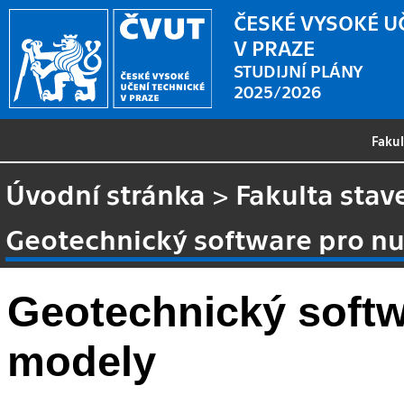
ČESKÉ VYSOKÉ U
V PRAZE
STUDIJNÍ PLÁNY
2025/2026
Faku
Úvodní stránka
>
Fakulta stav
Geotechnický software pro n
Geotechnický softw
modely