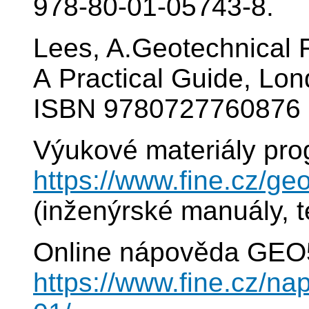
978-80-01-05743-8.
Lees, A.Geotechnical F
A Practical Guide, Lon
ISBN 9780727760876
Výukové materiály pr
https://www.fine.cz/ge
(inženýrské manuály, t
Online nápověda GEO5
https://www.fine.cz/n