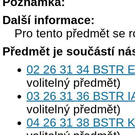
Poznámka:
Další informace:
Pro tento předmět se r
Předmět je součástí nás
02 26 31 34 BSTR E
volitelný předmět)
03 26 31 36 BSTR I
volitelný předmět)
04 26 31 38 BSTR K