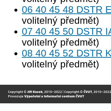
06 40 45 48 DSTR E
volitelný předmět)
07 40 45 50 DSTR I
volitelný předmět)
08 40 45 52 DSTR K
volitelný předmět)
Copyright ©
Jiří Kosek
, 2010–2022 | Copyright ©
ČVUT
, 2010–202
Provozuje
Výpočetní a informační centrum ČVUT