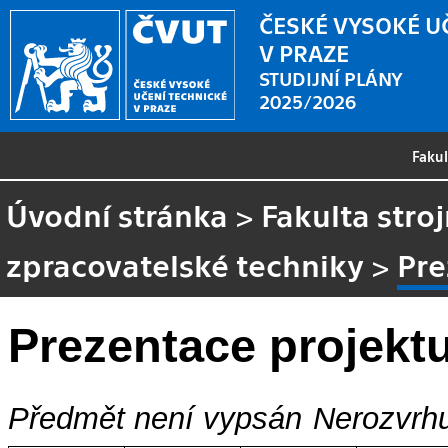
ČESKÉ VYSOKÉ U
V PRAZE
STUDIJNÍ PLÁNY
2025/2026
Faku
Úvodní stránka
>
Fakulta stroj
zpracovatelské techniky
>
Pre
Prezentace projekt
Předmět není vypsán
Nerozvrhu