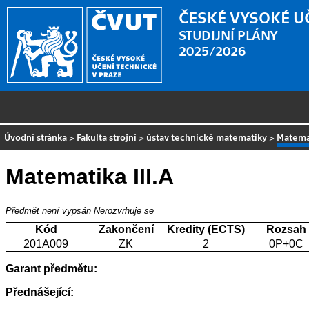
ČESKÉ VYSOKÉ U
STUDIJNÍ PLÁNY
2025/2026
Úvodní stránka
>
Fakulta strojní
>
ústav technické matematiky
>
Matemat
Matematika III.A
Předmět není vypsán
Nerozvrhuje se
Kód
Zakončení
Kredity (ECTS)
Rozsah
201A009
ZK
2
0P+0C
Garant předmětu:
Přednášející: