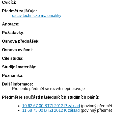
Cvičící:
Předmět zajišťuje:
ústav technické matematiky
Anotace:
Požadavky:
Osnova přednášek:
Osnova cvičení:
Cíle studia:
Studijní materiály:
Poznámka:
Další informace:
Pro tento předmět se rozvrh nepřipravuje
Předmět je součástí následujících studijních plánů:
10 62 67 00 BTZI 2012 P základ
(povinný předmět
11 68 73 00 BTZI 2012 K základ
(povinný předmět