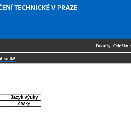
ČENÍ TECHNICKÉ V PRAZE
Fakulty
|
Celoškol
ika III.A
Jazyk výuky
česky