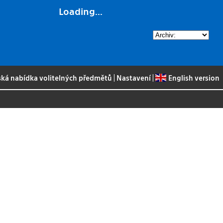
Loading...
ská nabídka volitelných předmětů
|
Nastavení
|
English version