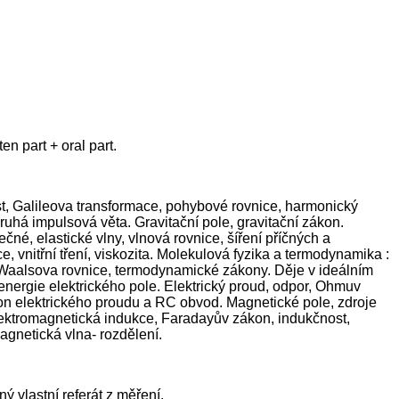
n part + oral part.
t, Galileova transformace, pohybové rovnice, harmonický
ruhá impulsová věta. Gravitační pole, gravitační zákon.
né, elastické vlny, vlnová rovnice, šíření příčných a
e, vnitřní tření, viskozita. Molekulová fyzika a termodynamika :
der Waalsova rovnice, termodynamické zákony. Děje v ideálním
 energie elektrického pole. Elektrický proud, odpor, Ohmuv
kon elektrického proudu a RC obvod. Magnetické pole, zdroje
lektromagnetická indukce, Faradayův zákon, indukčnost,
agnetická vlna- rozdělení.
ý vlastní referát z měření.