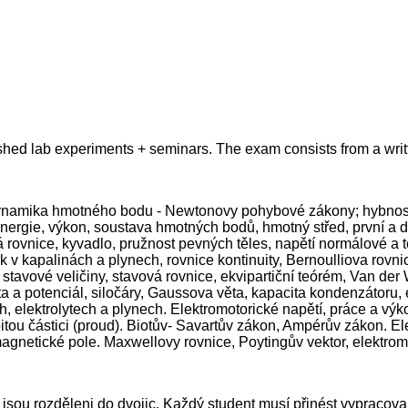
shed lab experiments + seminars. The exam consists from a writte
a dynamika hmotného bodu - Newtonovy pohybové zákony; hybnos
energie, výkon, soustava hmotných bodů, hmotný střed, první a d
vnice, kyvadlo, pružnost pevných těles, napětí normálové a teč
k v kapalinách a plynech, rovnice kontinuity, Bernoulliova rovnic
y: stavové veličiny, stavová rovnice, ekvipartiční teórém, Van 
ita a potenciál, siločáry, Gaussova věta, kapacita kondenzátoru,
h, elektrolytech a plynech. Elektromotorické napětí, práce a vý
ou částici (proud). Biotův- Savartův zákon, Ampérův zákon. E
gnetické pole. Maxwellovy rovnice, Poytingův vektor, elektrom
jsou rozděleni do dvojic. Každý student musí přinést vypracovan