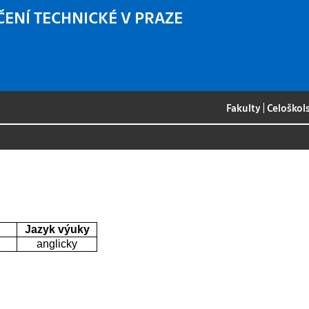
ČENÍ TECHNICKÉ V PRAZE
Fakulty
|
Celoškol
Jazyk výuky
anglicky