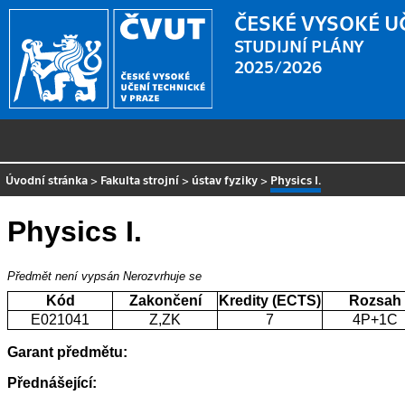
ČESKÉ VYSOKÉ U
STUDIJNÍ PLÁNY
2025/2026
Úvodní stránka
>
Fakulta strojní
>
ústav fyziky
>
Physics I.
Physics I.
Předmět není vypsán
Nerozvrhuje se
Kód
Zakončení
Kredity (ECTS)
Rozsah
E021041
Z,ZK
7
4P+1C
Garant předmětu:
Přednášející: