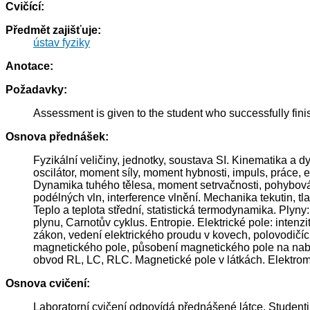
Cvičící:
Předmět zajišťuje:
ústav fyziky
Anotace:
Požadavky:
Assessment is given to the student who successfully fini
Osnova přednášek:
Fyzikální veličiny, jednotky, soustava SI. Kinematika 
oscilátor, moment síly, moment hybnosti, impuls, práce, 
Dynamika tuhého tělesa, moment setrvačnosti, pohybová ro
podélných vln, interference vlnění. Mechanika tekutin, tla
Teplo a teplota střední, statistická termodynamika. Plyn
plynu, Carnotův cyklus. Entropie. Elektrické pole: intenz
zákon, vedení elektrického proudu v kovech, polovodičíc
magnetického pole, působení magnetického pole na nabit
obvod RL, LC, RLC. Magnetické pole v látkách. Elektroma
Osnova cvičení:
Laboratorní cvičení odpovídá přednášené látce. Studenti 