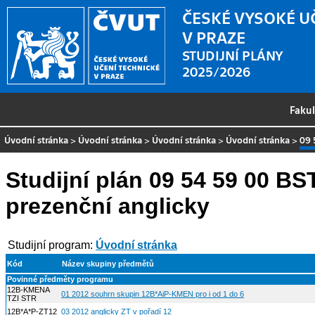
ČESKÉ VYSOKÉ U
V PRAZE
STUDIJNÍ PLÁNY
2025/2026
Faku
Úvodní stránka
>
Úvodní stránka
>
Úvodní stránka
>
Úvodní stránka
>
09 
Studijní plán 09 54 59 00 BS
prezenční anglicky
Studijní program:
Úvodní stránka
Kód
Název skupiny předmětů
Povinné předměty programu
12B-KMENA
01 2012 souhrn skupin 12B*AiP-KMEN pro i od 1 do 6
TZI STR
12B*A*P-ZT12
03 2012 anglicky ZT v pořadí 12