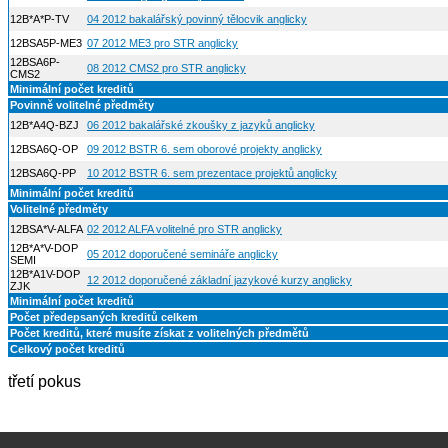
12B*A*P-TV
04 2012 bakalářský povinný tělocvik anglicky
12BSA5P-ME3
07 2012 ME3 pro STR anglicky
12BSA6P-
08 2012 CMS2 pro STR anglicky
CMS2
Minimální počet kreditů
Povinně volitelné předměty
12B*A4Q-BZJ
06 2012 bakalářské zkoušky z jazyků anglicky
12BSA6Q-OP
09 2012 BSTR 6. sem oborové projekty anglicky
12BSA6Q-PP
10 2012 BSTR 6. sem prezentace projektů anglicky
Minimální počet kreditů
Volitelné předměty
12BSA*V-ALFA
02 2012 ALFA volitelné pro STR anglicky
12B*A*V-DOP
05 2012 doporučené semináře anglicky
SEMI
12B*A1V-DOP
12 2012 doporučené základní jazykové kurzy anglicky
ZJK
Minimální počet kreditů
Počet předepsaných kreditů celkem
Počet kreditů, které musíte získat z volitelných předmětů
Celkový počet kreditů
třetí pokus