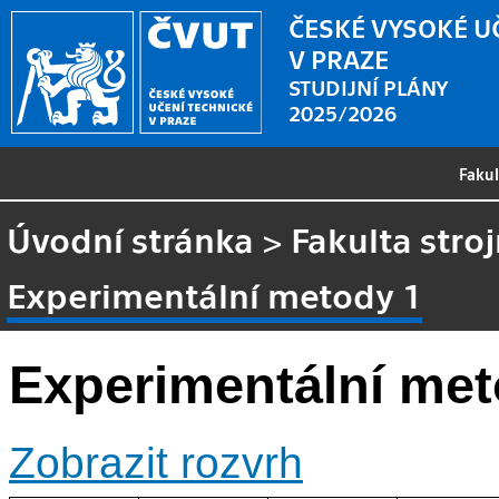
ČESKÉ VYSOKÉ U
V PRAZE
STUDIJNÍ PLÁNY
2025/2026
Faku
Úvodní stránka
>
Fakulta stroj
Experimentální metody 1
Experimentální met
Zobrazit rozvrh