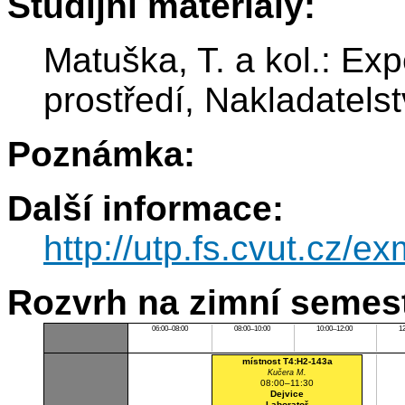
Studijní materiály:
Matuška, T. a kol.: Ex
prostředí, Nakladatel
Poznámka:
Další informace:
http://utp.fs.cvut.cz/e
Rozvrh na zimní semest
06:00–08:00
08:00–10:00
10:00–12:00
1
místnost T4:H2-143a
Kučera M.
08:00–11:30
Dejvice
Laboratoř