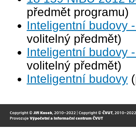
předmět programu)
Inteligentní budovy 
volitelný předmět)
Inteligentní budovy 
volitelný předmět)
Inteligentní budovy
(
Copyright ©
Jiří Kosek
, 2010–2022 | Copyright ©
ČVUT
, 2010–202
Provozuje
Výpočetní a informační centrum ČVUT