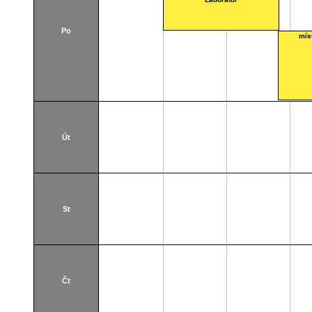
Po
mís
Út
St
Čt