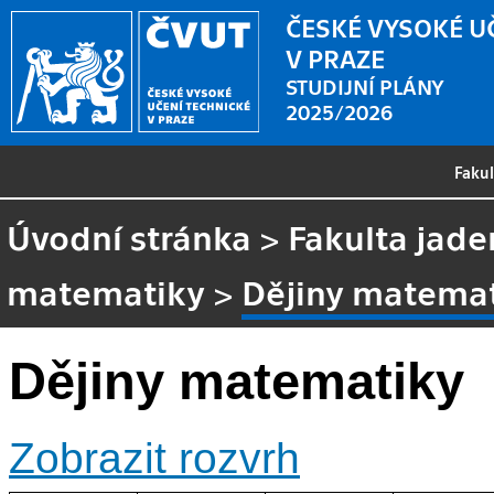
ČESKÉ VYSOKÉ U
V PRAZE
STUDIJNÍ PLÁNY
2025/2026
Faku
Úvodní stránka
>
Fakulta jade
matematiky
>
Dějiny matema
Dějiny matematiky
Zobrazit rozvrh