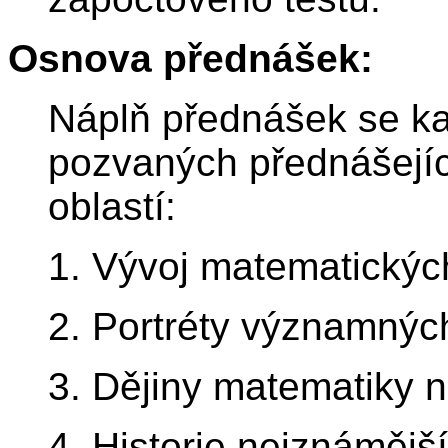
Osnova přednášek:
Náplň přednášek se kaž
pozvaných přednášející
oblastí:
1. Vývoj matematických
2. Portréty významnýc
3. Dějiny matematiky 
4. Historie nejznáměj