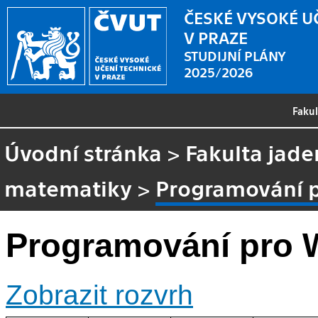
ČESKÉ VYSOKÉ U
V PRAZE
STUDIJNÍ PLÁNY
2025/2026
Faku
Úvodní stránka
>
Fakulta jade
matematiky
>
Programování 
Programování pro
Zobrazit rozvrh