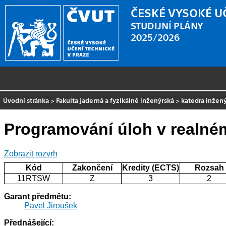
ČESKÉ VYSOKÉ U
STUDIJNÍ PLÁNY
2025/2026
Úvodní stránka
>
Fakulta jaderná a fyzikálně inženýrská
>
katedra inžený
Programování úloh v realné
Zobrazit rozvrh
Kód
Zakončení
Kredity (ECTS)
Rozsah
11RTSW
Z
3
2
Garant předmětu:
Pavel Jiroušek
Přednášející: