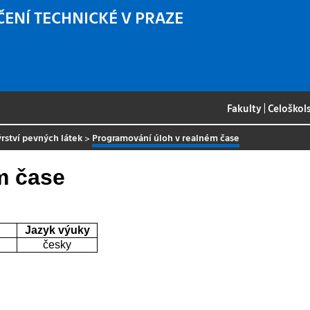
ČENÍ TECHNICKÉ V PRAZE
Fakulty
|
Celoškol
rství pevných látek
>
Programování úloh v realném čase
m čase
Jazyk výuky
česky