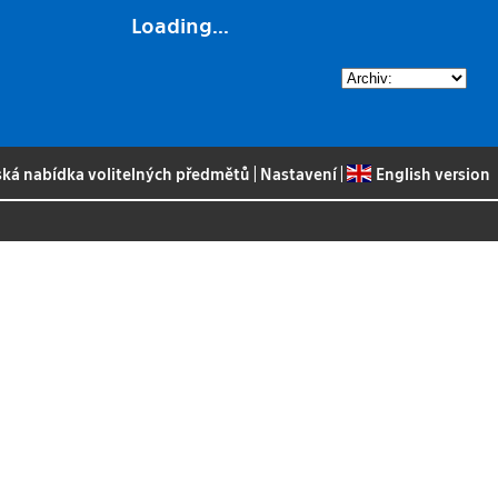
Loading...
ská nabídka volitelných předmětů
|
Nastavení
|
English version