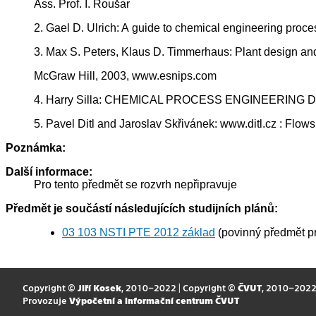
Ass. Prof. I. Roušar
2. Gael D. Ulrich: A guide to chemical engineering pro
3. Max S. Peters, Klaus D. Timmerhaus: Plant design an
McGraw Hill, 2003, www.esnips.com
4. Harry Silla: CHEMICAL PROCESS ENGINEERING D
5. Pavel Ditl and Jaroslav Skřivánek: www.ditl.cz : Flo
Poznámka:
Další informace:
Pro tento předmět se rozvrh nepřipravuje
Předmět je součástí následujících studijních plánů:
03 103 NSTI PTE 2012 základ
(povinný předmět p
Copyright ©
Jiří Kosek
, 2010–2022 | Copyright ©
ČVUT
, 2010–202
Provozuje
Výpočetní a informační centrum ČVUT