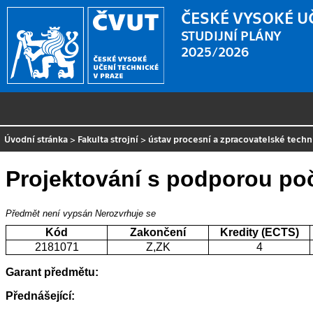
ČESKÉ VYSOKÉ U
STUDIJNÍ PLÁNY
2025/2026
Úvodní stránka
>
Fakulta strojní
>
ústav procesní a zpracovatelské techn
Projektování s podporou po
Předmět není vypsán
Nerozvrhuje se
Kód
Zakončení
Kredity (ECTS)
2181071
Z,ZK
4
Garant předmětu:
Přednášející: