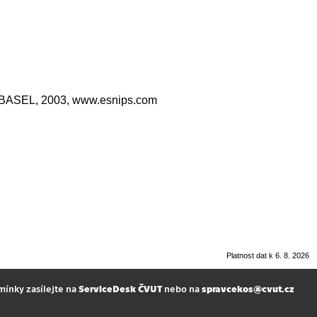
ASEL, 2003, www.esnips.com
Platnost dat k 6. 8. 2026
mínky zasílejte na
ServiceDesk ČVUT
nebo na
spravcekos@cvut.cz