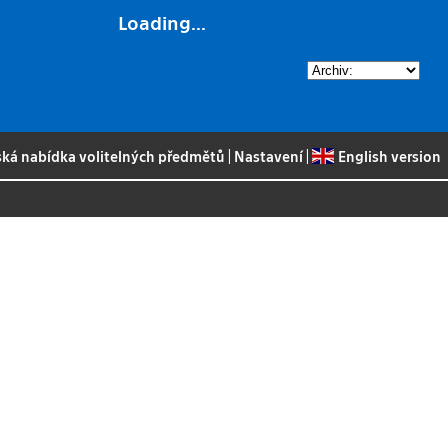
Loading...
ská nabídka volitelných předmětů
|
Nastavení
|
English version