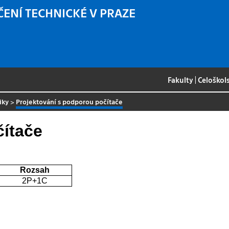
ČENÍ TECHNICKÉ V PRAZE
Fakulty
|
Celoškol
iky
>
Projektování s podporou počítače
čítače
Rozsah
2P+1C