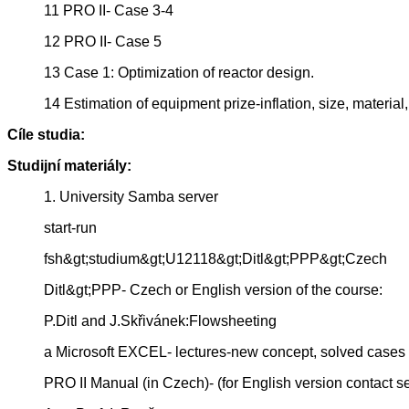
11 PRO II- Case 3-4
12 PRO II- Case 5
13 Case 1: Optimization of reactor design.
14 Estimation of equipment prize-inflation, size, material, 
Cíle studia:
Studijní materiály:
1. University Samba server
start-run
fsh&gt;studium&gt;U12118&gt;Ditl&gt;PPP&gt;Czech
Ditl&gt;PPP- Czech or English version of the course:
P.Ditl and J.Skřivánek:Flowsheeting
a Microsoft EXCEL- lectures-new concept, solved cases
PRO II Manual (in Czech)- (for English version contact sec