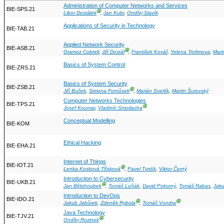
Administration of Computer Networks and Services
BIE-SPS.21
Ⓖ
Libor Dostálek
,
Jan Kubr
,
Ondřej Slavík
Applications of Security in Technology
BIE-TAB.21
Applied Network Security
BIE-ASB.21
Ⓖ
Gramoz Cubreli
,
Jiří Dostál
,
František Kovář
,
Yelena Trofimova
,
Mart
Basics of System Control
BIE-ZRS.21
Basics of System Security
BIE-ZSB.21
Ⓖ
Jiří Buček
,
Simona Fornůsek
,
Marián Svetlík
,
Martin Šutovský
Computer Networks Technologies
BIE-TPS.21
Ⓖ
Josef Koumar
,
Vladimír Smotlacha
Conceptual Modelling
BIE-KOM
Ethical Hacking
BIE-EHA.21
Internet of Things
BIE-IOT.21
Ⓖ
Lenka Kosková Třísková
,
Pavel Tvrdík
,
Viktor Černý
Introduction to Cybersecurity
BIE-UKB.21
Ⓖ
Jan Bělohoubek
,
Tomáš Luňák
,
David Pokorný
,
Tomáš Rabas
,
Jaku
Introduction to DevOps
BIE-IDO.21
Ⓖ
Ⓖ
Jakub Jabůrek
,
Zdeněk Rybola
,
Tomáš Vondra
Java Technology
BIE-TJV.21
Ⓖ
Ondřej Rozinek