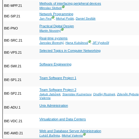
Methods of interfacing peripheral devices
BIE-MPP.21
Ⓖ
Miroslav Skrbek
Network Programming
BIE-SIP.21
Ⓖ
Jan Fesl
,
Michal Polák
,
Daniel Sedlák
Practical Digital Design
BIE-PNO
Ⓖ
Martin Novotný
Real-time systems
BIE-SRC.21
Ⓖ
Jaroslav Borecký
,
Hana Kubátová
,
Jiří Vyskočil
Selected Topics in Computer Networking
BIE-VPS.21
Software Engineering
BIE-SWI.21
Team Software Project 1
BIE-SP1.21
Team Software Project 2
BIE-SP2.21
Jakub Jabůrek
,
Stanislav Kuznetsov
,
Ondřej Rozinek
,
Zdeněk Rybola
Valenta
Unix Administration
BIE-ADU.1
Virtualization and Data Centers
BIE-VDC.21
Web and Database Server Administration
BIE-AWD.21
Ⓖ
Lukáš Bařinka
,
Michal Valenta