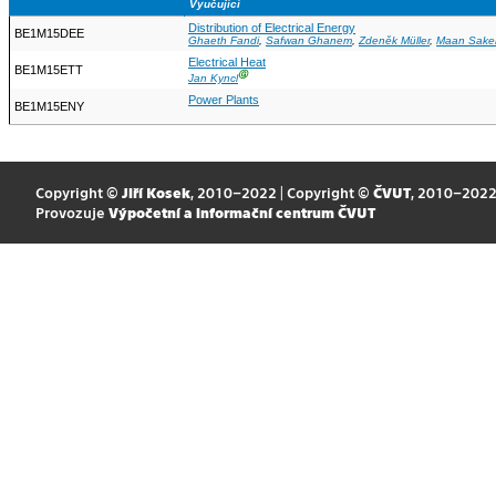
Vyučující
Distribution of Electrical Energy
BE1M15DEE
Ghaeth Fandi
,
Safwan Ghanem
,
Zdeněk Müller
,
Maan Sake
Electrical Heat
BE1M15ETT
Ⓖ
Jan Kyncl
Power Plants
BE1M15ENY
Copyright ©
Jiří Kosek
, 2010–2022 | Copyright ©
ČVUT
, 2010–202
Provozuje
Výpočetní a informační centrum ČVUT