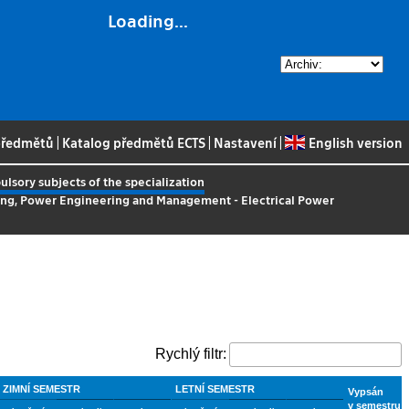
Loading...
 předmětů
|
Katalog předmětů ECTS
|
Nastavení
|
English version
lsory subjects of the specialization
ring, Power Engineering and Management - Electrical Power
Rychlý filtr:
ZIMNÍ SEMESTR
LETNÍ SEMESTR
Vypsán
v semestru