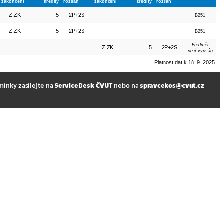
zakončení
kredity
rozsah
zakončení
kredity
rozsah
Z,ZK
5
2P+2S
B251
Z,ZK
5
2P+2S
B251
Předmět
Z,ZK
5
2P+2S
není vypsán
Platnost dat k 18. 9. 2025
mínky zasílejte na
ServiceDesk ČVUT
nebo na
spravcekos@cvut.cz