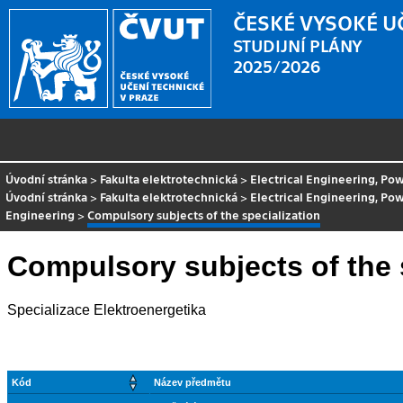
ČESKÉ VYSOKÉ U
STUDIJNÍ PLÁNY
2025/2026
Úvodní stránka
>
Fakulta elektrotechnická
>
Electrical Engineering, P
Úvodní stránka
>
Fakulta elektrotechnická
>
Electrical Engineering, P
Engineering
>
Compulsory subjects of the specialization
Compulsory subjects of the 
Specializace Elektroenergetika
Kód
Název předmětu