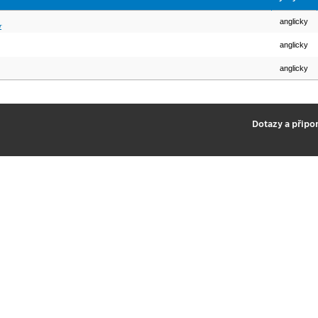
anglicky
r
anglicky
anglicky
2
Dotazy a připo