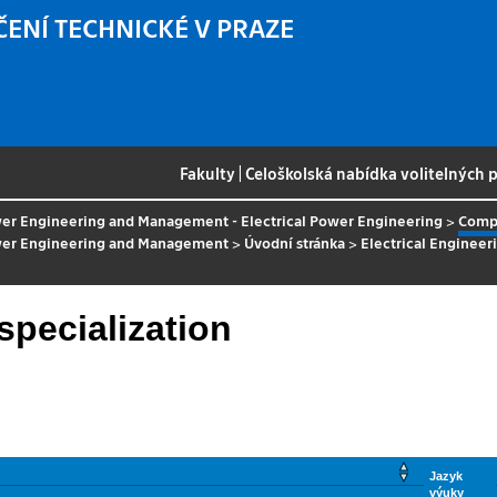
ČENÍ TECHNICKÉ V PRAZE
Fakulty
|
Celoškolská nabídka volitelných
ower Engineering and Management - Electrical Power Engineering
>
Compu
ower Engineering and Management
>
Úvodní stránka
>
Electrical Enginee
specialization
Jazyk
výuky