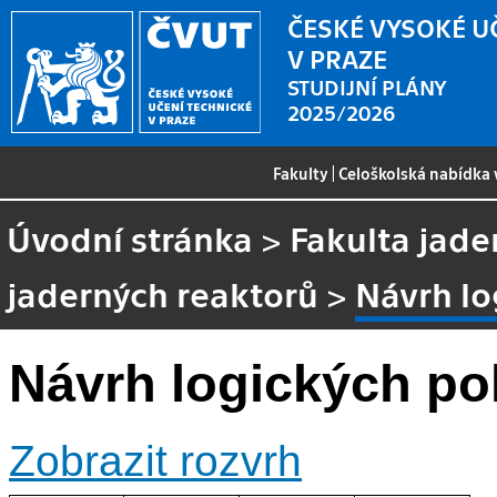
ČESKÉ VYSOKÉ U
V PRAZE
STUDIJNÍ PLÁNY
2025/2026
Fakulty
|
Celoškolská nabídka
Úvodní stránka
>
Fakulta jade
jaderných reaktorů
>
Návrh lo
Návrh logických pol
Zobrazit rozvrh