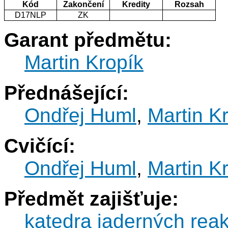
Kód
Zakončení
Kredity
Rozsah
D17NLP
ZK
Garant předmětu:
Martin Kropík
Přednášející:
Ondřej Huml
,
Martin K
Cvičící:
Ondřej Huml
,
Martin K
Předmět zajišťuje:
katedra jaderných reak