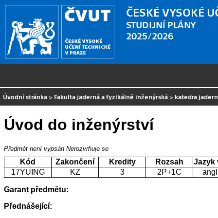
ČESKÉ VYSOKÉ U
STUDIJNÍ PLÁNY
2025/2026
Úvodní stránka
>
Fakulta jaderná a fyzikálně inženýrská
>
katedra jader
Úvod do inženýrství
Předmět není vypsán
Nerozvrhuje se
Kód
Zakončení
Kredity
Rozsah
Jazyk
17YUING
KZ
3
2P+1C
angl
Garant předmětu:
Přednášející: