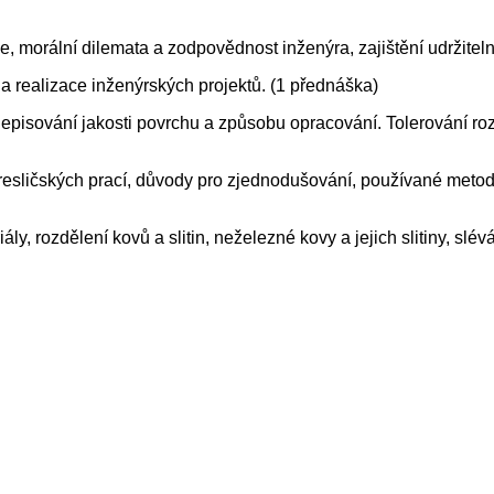
ce, morální dilemata a zodpovědnost inženýra, zajištění udržitel
a a realizace inženýrských projektů. (1 přednáška)
episování jakosti povrchu a způsobu opracování. Tolerování roz
ličských prací, důvody pro zjednodušování, používané metody a 
ly, rozdělení kovů a slitin, neželezné kovy a jejich slitiny, slé