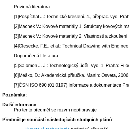
Povinná literatura:
[1]Pospíchal J.: Technické kreslení. 4., přeprac. vyd. 
[2]Machek V.: Kovové materiály 1: Struktury kovových 
[3]Machek V.: Kovové materiály 2: Vlastnosti a zkoušen
[4]Glesecke, F.E., et al.: Technical Drawing with Engine
Doporučená literatura:
[5]Salomon J.-J.: Technologický úděl. Vyd. 1. Praha: Fil
[6]Meško, D.: Akademická příručka. Martin: Osveta, 200
[7]ČSN ISO 690 (01 0197) Informace a dokumentace Pravid
Poznámka:
Další informace:
Pro tento předmět se rozvrh nepřipravuje
Předmět je součástí následujících studijních plánů: