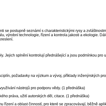
ti se postupně seznámí s charakteristickými rysy a zvláštnost
álu, výrobní technologie, řízení a kontrola jakosti a ekologie. 
reslení.
y. Jejich splnění kontrolují přednášející a jsou podmínkou pro
sciplín, požadavky na výzkum a vývoj, příklady inženýrských pro
, využívání nástrojů pro podporu vědy. (1 přednáška)
ého práva, užití autorských děl, citace. (1 přednáška)
 řízení a oblast činností, pro které se zpracovávají, běžně apli