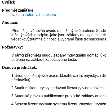
Cvičící:
Předmět zajišťuje:
katedra jaderných reaktorů
Anotace:
Předmět je věnován úvodu do inženýrské profese. Studen
inženýrských disciplín, jako jsou základy nauky o materi
vědeckovýzkumné činnosti a vybrané části technického k
Požadavky:
V rámci předmětu budou zadány individuální domácí úkol
udělena na základě zápočtového testu.
Osnova přednášek:
1.Úvod do inženýrské práce: klasifikace inženýrských di
přednáška)
2.Studium literatury: vyhledávání literatury v databázích
3.Autorské právo a publikování: praktické základy autorsk
4.Systém řízení: význam systému řízení, zavedení systému