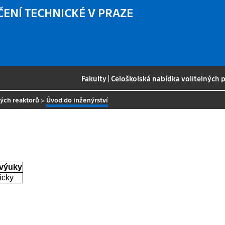
ČENÍ TECHNICKÉ V PRAZE
Fakulty
|
Celoškolská nabídka volitelných
ných reaktorů
>
Úvod do inženýrství
 výuky
icky