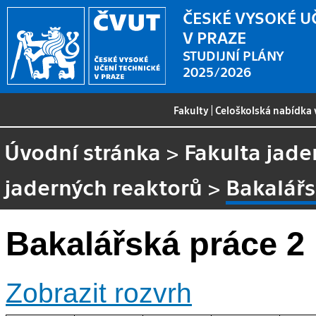
ČESKÉ VYSOKÉ U
V PRAZE
STUDIJNÍ PLÁNY
2025/2026
Fakulty
|
Celoškolská nabídka
Úvodní stránka
>
Fakulta jade
jaderných reaktorů
>
Bakalářs
Bakalářská práce 2
Zobrazit rozvrh