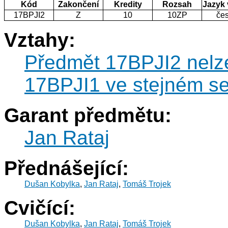
Kód
Zakončení
Kredity
Rozsah
Jazyk
17BPJI2
Z
10
10ZP
če
Vztahy:
Předmět 17BPJI2 nelz
17BPJI1 ve stejném s
Garant předmětu:
Jan Rataj
Přednášející:
Dušan Kobylka
,
Jan Rataj
,
Tomáš Trojek
Cvičící:
Dušan Kobylka
,
Jan Rataj
,
Tomáš Trojek