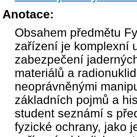
Anotace:
Obsahem předmětu Fyz
zařízení je komplexní 
zabezpečení jaderných
materiálů a radionukli
neoprávněnými manipu
základních pojmů a his
student seznámí s pře
fyzické ochrany, jako j