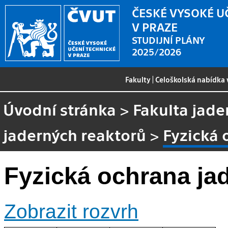
ČESKÉ VYSOKÉ U
V PRAZE
STUDIJNÍ PLÁNY
2025/2026
Fakulty
|
Celoškolská nabídka
Úvodní stránka
>
Fakulta jade
jaderných reaktorů
>
Fyzická 
Fyzická ochrana jad
Zobrazit rozvrh