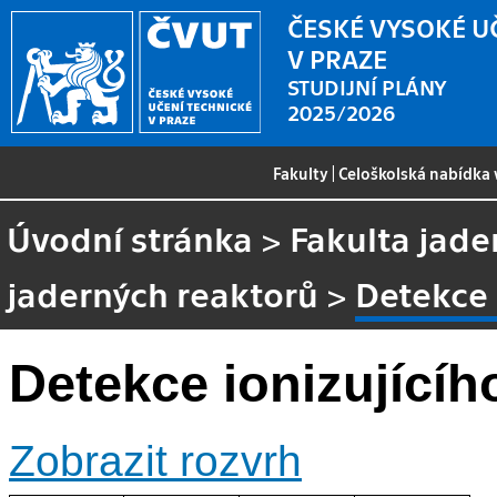
ČESKÉ VYSOKÉ U
V PRAZE
STUDIJNÍ PLÁNY
2025/2026
Fakulty
|
Celoškolská nabídka
Úvodní stránka
>
Fakulta jade
jaderných reaktorů
>
Detekce 
Detekce ionizujícíh
Zobrazit rozvrh