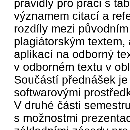
pravidly pro práci s ta
významem citací a ref
rozdíly mezi původním 
plagiátorským textem,
aplikací na odborný tex
v odborném textu v obl
Součástí přednášek je
softwarovými prostřed
V druhé části semestr
s možnostmi prezentac