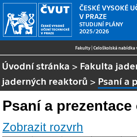
ČESKÉ VYSOKÉ U
V PRAZE
STUDIJNÍ PLÁNY
2025/2026
Fakulty
|
Celoškolská nabídka
Úvodní stránka
>
Fakulta jade
jaderných reaktorů
>
Psaní a 
Psaní a prezentace
Zobrazit rozvrh