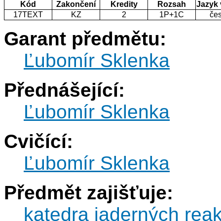
Kód
Zakončení
Kredity
Rozsah
Jazyk
17TEXT
KZ
2
1P+1C
če
Garant předmětu:
Ľubomír Sklenka
Přednášející:
Ľubomír Sklenka
Cvičící:
Ľubomír Sklenka
Předmět zajišťuje:
katedra jaderných reak