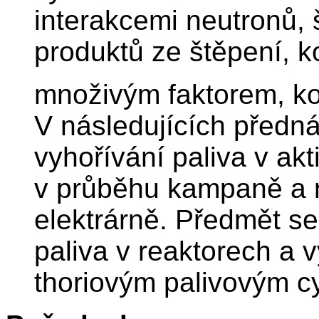
interakcemi neutronů,
produktů ze štěpení, k
množivým faktorem, k
V následujících předn
vyhořívání paliva v akt
v průběhu kampaně a 
elektrárně. Předmět s
paliva v reaktorech a v
thoriovým palivovým c