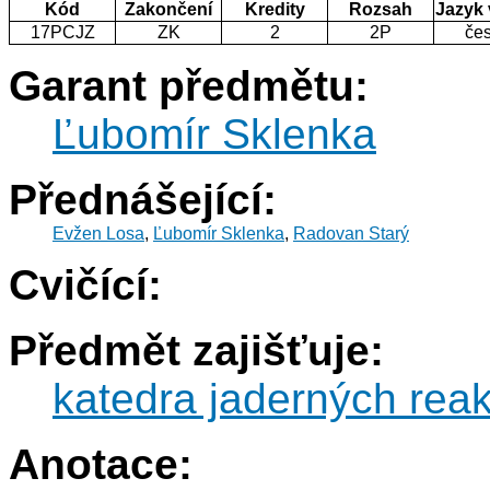
Kód
Zakončení
Kredity
Rozsah
Jazyk
17PCJZ
ZK
2
2P
če
Garant předmětu:
Ľubomír Sklenka
Přednášející:
Evžen Losa
,
Ľubomír Sklenka
,
Radovan Starý
Cvičící:
Předmět zajišťuje:
katedra jaderných reak
Anotace: