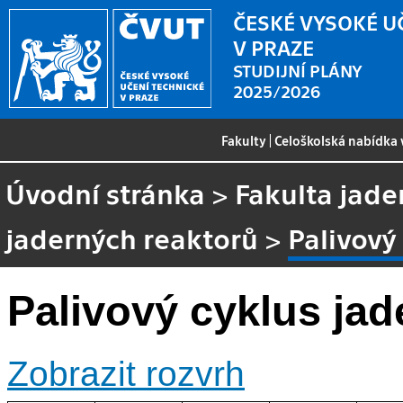
ČESKÉ VYSOKÉ U
V PRAZE
STUDIJNÍ PLÁNY
2025/2026
Fakulty
|
Celoškolská nabídka
Úvodní stránka
>
Fakulta jade
jaderných reaktorů
>
Palivový
Palivový cyklus jad
Zobrazit rozvrh