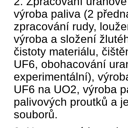
2. Zpracování uranové
výroba paliva (2 před
zpracování rudy, louže
výroba a složení žluté
čistoty materiálu, čišt
UF6, obohacování ura
experimentální), výrob
UF6 na UO2, výroba pa
palivových proutků a j
souborů.