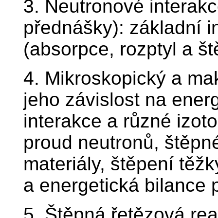
3. Neutronové interakc
přednášky): základní i
(absorpce, rozptyl a št
4. Mikroskopický a ma
jeho závislost na energ
interakce a různé izot
proud neutronů, štěpné
materiály, štěpení těžk
a energetická bilance p
5. Štěpná řetězová rea