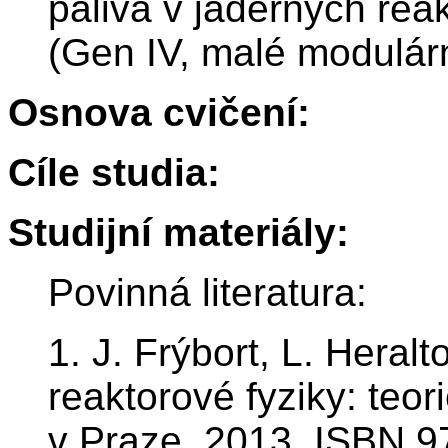
paliva v jaderných re
(Gen IV, malé modulárn
Osnova cvičení:
Cíle studia:
Studijní materiály:
Povinná literatura:
1. J. Frýbort, L. Heral
reaktorové fyziky: teor
v Praze, 2013, ISBN 