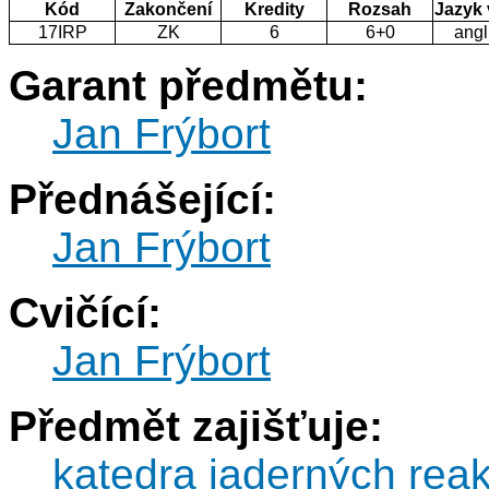
Kód
Zakončení
Kredity
Rozsah
Jazyk
17IRP
ZK
6
6+0
angl
Garant předmětu:
Jan Frýbort
Přednášející:
Jan Frýbort
Cvičící:
Jan Frýbort
Předmět zajišťuje:
katedra jaderných reak