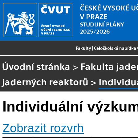
ČESKÉ VYSOKÉ U
V PRAZE
STUDIJNÍ PLÁNY
2025/2026
Fakulty
|
Celoškolská nabídka
Úvodní stránka
>
Fakulta jade
jaderných reaktorů
>
Individu
Individuální výzku
Zobrazit rozvrh