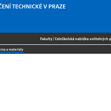
ČENÍ TECHNICKÉ V PRAZE
Fakulty
|
Celoškolská nabídka volitelných
zma a materiály