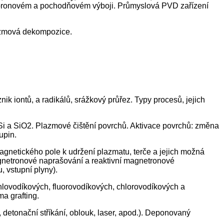
a koronovém a pochodňovém výboji. Průmyslová PVD zařízení
lazmová dekompozice.
k iontů, a radikálů, srážkový průřez. Typy procesů, jejich
 Si a SiO2. Plazmové čištění povrchů. Aktivace povrchů: změna
upin.
gnetického pole k udržení plazmatu, terče a jejich možná
agnetronové naprašování a reaktivní magnetronové
 vstupní plyny).
lovodíkových, fluorovodíkových, chlorovodíkových a
a grafting.
detonační stříkání, oblouk, laser, apod.). Deponovaný