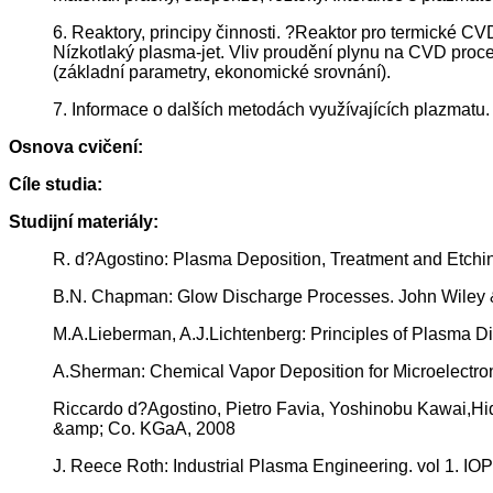
6. Reaktory, principy činnosti. ?Reaktor pro termické CVD
Nízkotlaký plasma-jet. Vliv proudění plynu na CVD proc
(základní parametry, ekonomické srovnání).
7. Informace o dalších metodách využívajících plazmat
Osnova cvičení:
Cíle studia:
Studijní materiály:
R. d?Agostino: Plasma Deposition, Treatment and Etchi
B.N. Chapman: Glow Discharge Processes. John Wiley
M.A.Lieberman, A.J.Lichtenberg: Principles of Plasma 
A.Sherman: Chemical Vapor Deposition for Microelectro
Riccardo d?Agostino, Pietro Favia, Yoshinobu Kawai,H
&amp; Co. KGaA, 2008
J. Reece Roth: Industrial Plasma Engineering. vol 1. IO