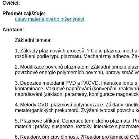
Cvičící:
Předmět zajišťuje:
ústav materiálového inženýrství
Anotace:
Základní témata:
1. Základy plazmových procesů. ? Co je plazma, mechaniz
rozdělení podle typu plazmatu. Mechanizmy adheze. Zák
2. Modifikace povrchů plazmatem. Základní princip plazm
povrchové energie polymerních povrchů, úpravy smáčivos
3. Depozice metodami PVD a PACVD. Interakce iontu s po
kontaminace. Vakuové napařování (konvenční, reaktivní)
naprašování (základní parametry, konfigurace magnetick
4. Metody CVD, plazmová polymerizace: Základy kinetik
metalorganických prekursorů. Zvýšení tvrdosti povrchu k
5. Plazmové stříkání. Generace termického plazmatu. Pri
materiál: prášky, suspenze, roztoky. Interakce s plazmat
6. Reaktory, principy činnosti. ?Reaktor pro termické CVD