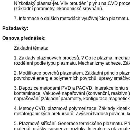
Nízkotlaký plasma-jet. Vliv proudění plynu na CVD proc
(základní parametry, ekonomické srovnání).
7. Informace o dalších metodách využívajících plazmat
Požadavky:
Osnova přednášek:
Základní témata:
1. Základy plazmových procesů. ? Co je plazma, mechaniz
rozdělení podle typu plazmatu. Mechanizmy adheze. Zák
2. Modifikace povrchů plazmatem. Základní princip plazm
povrchové energie polymerních povrchů, úpravy smáčivos
3. Depozice metodami PVD a PACVD. Interakce iontu s po
kontaminace. Vakuové napařování (konvenční, reaktivní)
naprašování (základní parametry, konfigurace magnetick
4. Metody CVD, plazmová polymerizace: Základy kinetik
metalorganických prekursorů. Zvýšení tvrdosti povrchu k
5. Plazmové stříkání. Generace termického plazmatu. Pri
materiál: prášky, suspenze, roztoky. Interakce s plazmat