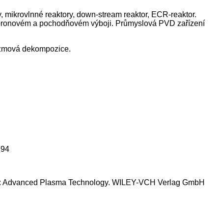
ry, mikrovlnné reaktory, down-stream reaktor, ECR-reaktor.
a koronovém a pochodňovém výboji. Průmyslová PVD zařízení
lazmová dekompozice.
994
ds. : Advanced Plasma Technology. WILEY-VCH Verlag GmbH