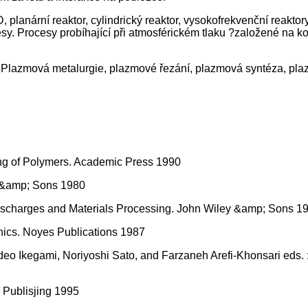
, planární reaktor, cylindrický reaktor, vysokofrekvenční reakto
esy. Procesy probíhající při atmosférickém tlaku ?založené n
u. Plazmová metalurgie, plazmové řezání, plazmová syntéza, p
ng of Polymers. Academic Press 1990
 &amp; Sons 1980
Discharges and Materials Processing. John Wiley &amp; Sons 1
nics. Noyes Publications 1987
ideo Ikegami, Noriyoshi Sato, and Farzaneh Arefi-Khonsari e
P Publisjing 1995