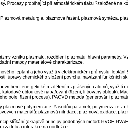
esy. Procesy probíhající při atmosférickém tlaku ?založené n
u. Plazmová metalurgie, plazmové řezání, plazmová syntéza, p
my vzniku plazmatu, rozdělení plazmatu, hlavní parametry. Vzni
ladní metody materiálové charakterizace.
ového leptání a jeho využití v elektronickém průmyslu, leptání
ti, úpravy chemického složení povrchu, navázání funkčních sk
vrchem, energetické rozdělení rozprášených atomů, využití ma
, katodové obloukové napařování (řízení, filtrovaný oblouk). M
ého pole, řízení procesu). PACVD metoda (generování plazmatu,
y plazmové polymerizace, Yasudův parametr, polymerizace z uh
ovových materiálů: plazmová nitridace, plazmová oxidace. plazm
ncip stříkání (okrajově principy podobných metod: HVOF, HVAF, 
em za letu a interakce na podložce.