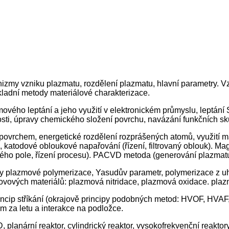
my vzniku plazmatu, rozdělení plazmatu, hlavní parametry. Vzni
ladní metody materiálové charakterizace.
ového leptání a jeho využití v elektronickém průmyslu, leptání
ti, úpravy chemického složení povrchu, navázání funkčních sk
vrchem, energetické rozdělení rozprášených atomů, využití ma
, katodové obloukové napařování (řízení, filtrovaný oblouk). M
ého pole, řízení procesu). PACVD metoda (generování plazmatu,
y plazmové polymerizace, Yasudův parametr, polymerizace z uh
ovových materiálů: plazmová nitridace, plazmová oxidace. plazm
ncip stříkání (okrajově principy podobných metod: HVOF, HVAF, 
em za letu a interakce na podložce.
, planární reaktor, cylindrický reaktor, vysokofrekvenční reakto