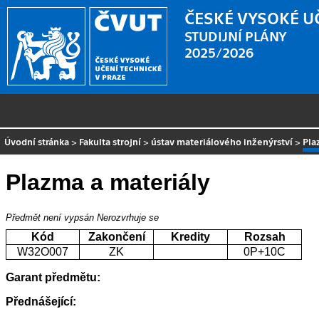
ČESKÉ VYSOKÉ U
STUDIJNÍ PLÁNY
2025/2026
Úvodní stránka
>
Fakulta strojní
>
ústav materiálového inženýrství
>
Pla
Plazma a materiály
Předmět není vypsán
Nerozvrhuje se
Kód
Zakončení
Kredity
Rozsah
W32O007
ZK
0P+10C
Garant předmětu:
Přednášející: