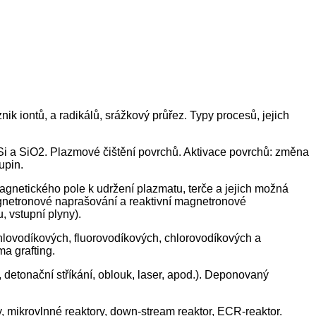
k iontů, a radikálů, srážkový průřez. Typy procesů, jejich
 Si a SiO2. Plazmové čištění povrchů. Aktivace povrchů: změna
upin.
gnetického pole k udržení plazmatu, terče a jejich možná
agnetronové naprašování a reaktivní magnetronové
 vstupní plyny).
lovodíkových, fluorovodíkových, chlorovodíkových a
a grafting.
detonační stříkání, oblouk, laser, apod.). Deponovaný
ry, mikrovlnné reaktory, down-stream reaktor, ECR-reaktor.