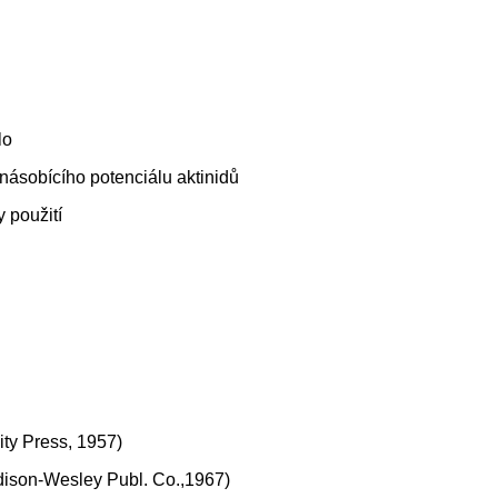
lo
násobícího potenciálu aktinidů
 použití
ity Press, 1957)
ddison-Wesley Publ. Co.,1967)