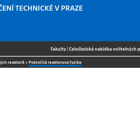
ČENÍ TECHNICKÉ V PRAZE
Fakulty
|
Celoškolská nabídka volitelných
ných reaktorů
>
Pokročilá reaktorová fyzika