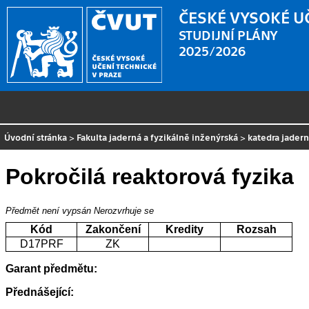
ČESKÉ VYSOKÉ U
STUDIJNÍ PLÁNY
2025/2026
Úvodní stránka
>
Fakulta jaderná a fyzikálně inženýrská
>
katedra jader
Pokročilá reaktorová fyzika
Předmět není vypsán
Nerozvrhuje se
Kód
Zakončení
Kredity
Rozsah
D17PRF
ZK
Garant předmětu:
Přednášející: