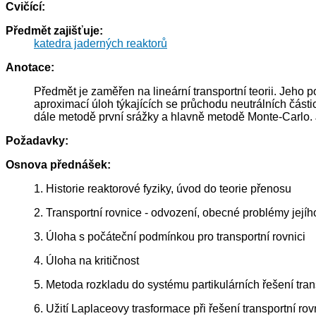
Cvičící:
Předmět zajišťuje:
katedra jaderných reaktorů
Anotace:
Předmět je zaměřen na lineární transportní teorii. Jeho 
aproximací úloh týkajících se průchodu neutrálních část
dále metodě první srážky a hlavně metodě Monte-Carlo.
Požadavky:
Osnova přednášek:
1. Historie reaktorové fyziky, úvod do teorie přenosu
2. Transportní rovnice - odvození, obecné problémy její
3. Úloha s počáteční podmínkou pro transportní rovnici
4. Úloha na kritičnost
5. Metoda rozkladu do systému partikulárních řešení tran
6. Užití Laplaceovy trasformace při řešení transportní rov