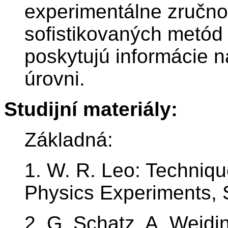
experimentálne zručnos
sofistikovaných metód 
poskytujú informácie n
úrovni.
Studijní materiály:
Základná:
1. W. R. Leo: Techniqu
Physics Experiments, S
2. G. Schatz, A. Weidi