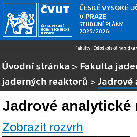
ČESKÉ VYSOKÉ U
V PRAZE
STUDIJNÍ PLÁNY
2025/2026
Fakulty
|
Celoškolská nabídka
Úvodní stránka
>
Fakulta jade
jaderných reaktorů
>
Jadrové 
Jadrové analytické
Zobrazit rozvrh