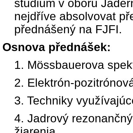
studium v oboru Jadern
nejdříve absolvovat p
přednášený na FJFI.
Osnova přednášek:
1. Mössbauerova spekt
2. Elektrón-pozitrónov
3. Techniky využívajúc
4. Jadrový rezonančný
žiarenia.