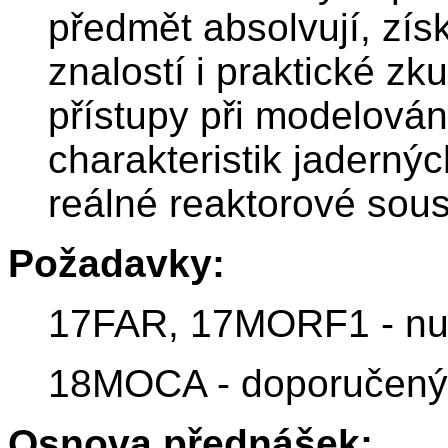
předmět absolvují, zís
znalostí i praktické z
přístupy při modelován
charakteristik jadernýc
reálné reaktorové sous
Požadavky:
17FAR, 17MORF1 - nu
18MOCA - doporučený
Osnova přednášek: