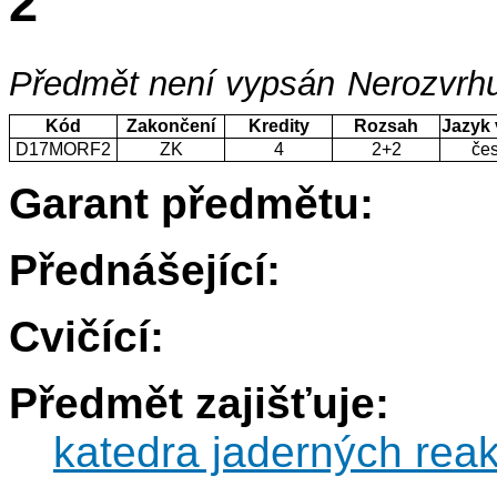
2
Předmět není vypsán
Nerozvrhu
Kód
Zakončení
Kredity
Rozsah
Jazyk
D17MORF2
ZK
4
2+2
če
Garant předmětu:
Přednášející:
Cvičící:
Předmět zajišťuje:
katedra jaderných reak