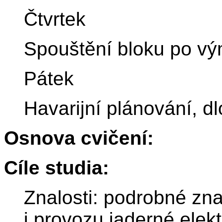
Čtvrtek
Spouštění bloku po vým
Pátek
Havarijní plánování, d
Osnova cvičení:
Cíle studia:
Znalosti: podrobné zna
i provozu jaderné elekt