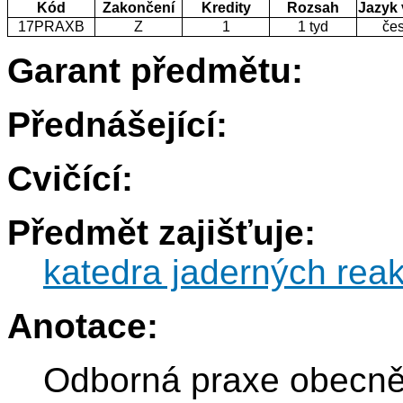
Kód
Zakončení
Kredity
Rozsah
Jazyk
17PRAXB
Z
1
1 tyd
če
Garant předmětu:
Přednášející:
Cvičící:
Předmět zajišťuje:
katedra jaderných reak
Anotace:
Odborná praxe obecně 