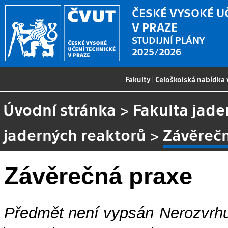
ČESKÉ VYSOKÉ U
V PRAZE
STUDIJNÍ PLÁNY
2025/2026
Fakulty
|
Celoškolská nabídka
Úvodní stránka
>
Fakulta jade
jaderných reaktorů
>
Závěreč
Závěrečná praxe
Předmět není vypsán
Nerozvrhu