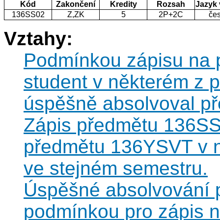
Kód
Zakončení
Kredity
Rozsah
Jazyk
136SS02
Z,ZK
5
2P+2C
če
Vztahy:
Podmínkou zápisu na 
student v některém z 
úspěšně absolvoval p
Zápis předmětu 136SS
předmětu 136YSVT v n
ve stejném semestru.
Úspěšné absolvování 
podmínkou pro zápis 