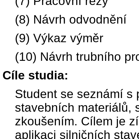
(7) Pracovní řezy
(8) Návrh odvodnění
(9) Výkaz výměr
(10) Návrh trubního pr
Cíle studia:
Student se seznámí s p
stavebních materiálů, s
zkoušením. Cílem je zí
aplikaci silničních sta