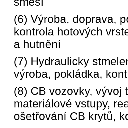
směsí
(6) Výroba, doprava, p
kontrola hotových vrs
a hutnění
(7) Hydraulicky stmelen
výroba, pokládka, kont
(8) CB vozovky, vývoj
materiálové vstupy, re
ošetřování CB krytů, k