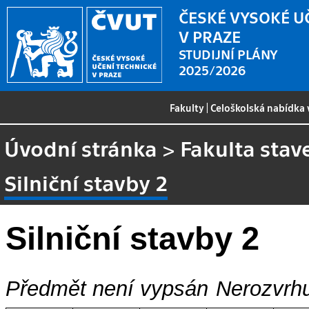
ČESKÉ VYSOKÉ U
V PRAZE
STUDIJNÍ PLÁNY
2025/2026
Fakulty
|
Celoškolská nabídka
Úvodní stránka
>
Fakulta stav
Silniční stavby 2
Silniční stavby 2
Předmět není vypsán
Nerozvrhu