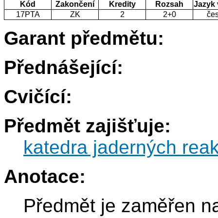
Kód
Zakončení
Kredity
Rozsah
Jazyk
17PTA
ZK
2
2+0
če
Garant předmětu:
Přednášející:
Cvičící:
Předmět zajišťuje:
katedra jaderných reak
Anotace:
Předmět je zaměřen na