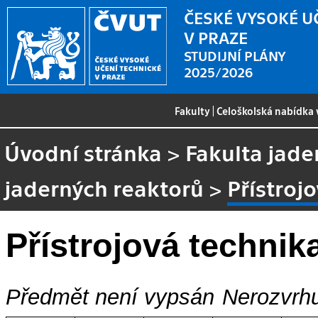
ČESKÉ VYSOKÉ U
V PRAZE
STUDIJNÍ PLÁNY
2025/2026
Fakulty
|
Celoškolská nabídka
Úvodní stránka
>
Fakulta jade
jaderných reaktorů
>
Přístroj
Přístrojová technik
Předmět není vypsán
Nerozvrhu