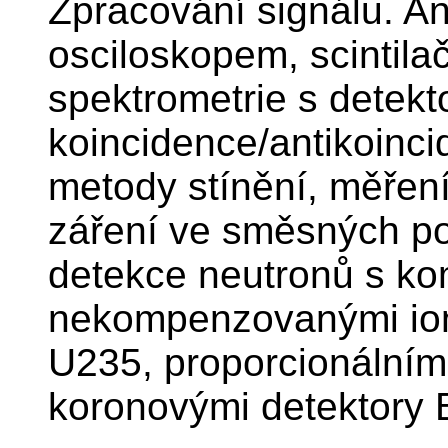
Zpracování signálu. An
osciloskopem, scintil
spektrometrie s detek
koincidence/antikoinci
metody stínění, měřen
záření ve směsných po
detekce neutronů s k
nekompenzovanými ion
U235, proporcionálním
koronovými detektory 