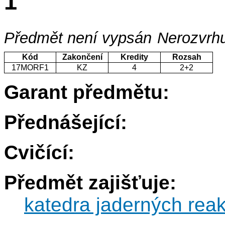
1
Předmět není vypsán
Nerozvrhu
Kód
Zakončení
Kredity
Rozsah
17MORF1
KZ
4
2+2
Garant předmětu:
Přednášející:
Cvičící:
Předmět zajišťuje:
katedra jaderných reak