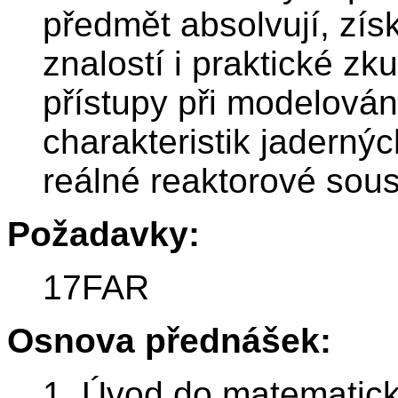
předmět absolvují, zís
znalostí i praktické z
přístupy při modelován
charakteristik jadernýc
reálné reaktorové sous
Požadavky:
17FAR
Osnova přednášek:
1. Úvod do matematick