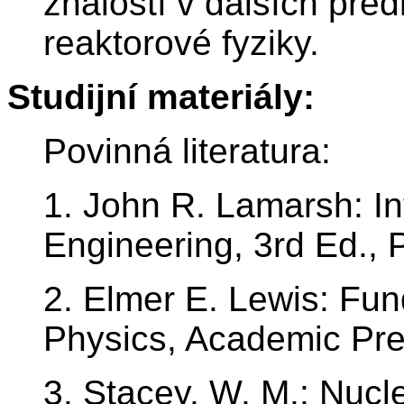
znalostí v dalších před
reaktorové fyziky.
Studijní materiály:
Povinná literatura:
1. John R. Lamarsh: In
Engineering, 3rd Ed., P
2. Elmer E. Lewis: Fu
Physics, Academic Pr
3. Stacey, W. M.: Nuc