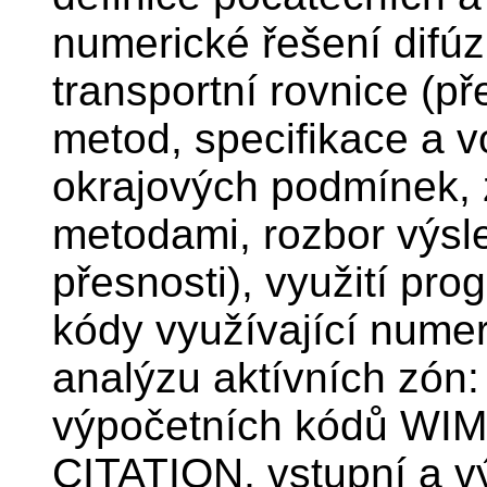
numerické řešení difúz
transportní rovnice (p
metod, specifikace a v
okrajových podmínek, 
metodami, rozbor výsle
přesnosti), využití p
kódy využívající nume
analýzu aktívních zón: 
výpočetních kódů W
CITATION, vstupní a v