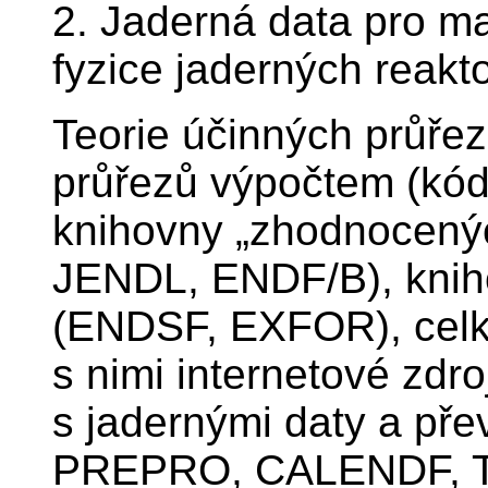
2. Jaderná data pro m
fyzice jaderných reakt
Teorie účinných průře
průřezů výpočtem (kó
knihovny „zhodnocenýc
JENDL, ENDF/B), kniho
(ENDSF, EXFOR), celk
s nimi internetové zdro
s jadernými daty a př
PREPRO, CALENDF, T