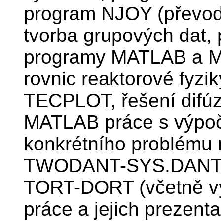
program NJOY (převod
tvorba grupových dat,
programy MATLAB a MA
rovnic reaktorové fyzi
TECPLOT, řešení difú
MATLAB práce s výpoč
konkrétního problému 
TWODANT-SYS.DANTY
TORT-DORT (včetně vý
práce a jejich prezenta