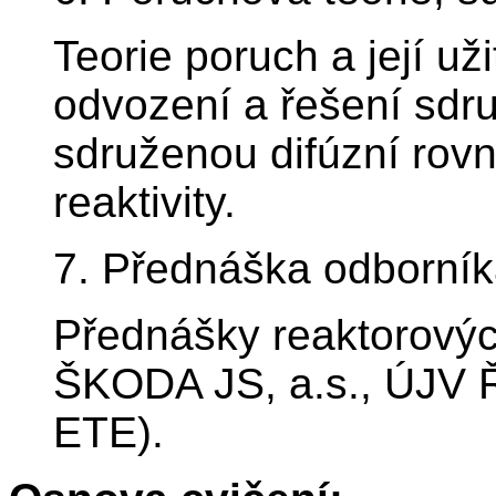
Teorie poruch a její uži
odvození a řešení sdr
sdruženou difúzní rovni
reaktivity.
7. Přednáška odborník
Přednášky reaktorovýc
ŠKODA JS, a.s., ÚJV Ř
ETE).