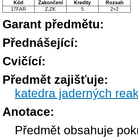
Kód
Zakončení
Kredity
Rozsah
17FAR
Z,ZK
5
2+2
Garant předmětu:
Přednášející:
Cvičící:
Předmět zajišťuje:
katedra jaderných reak
Anotace:
Předmět obsahuje pokro