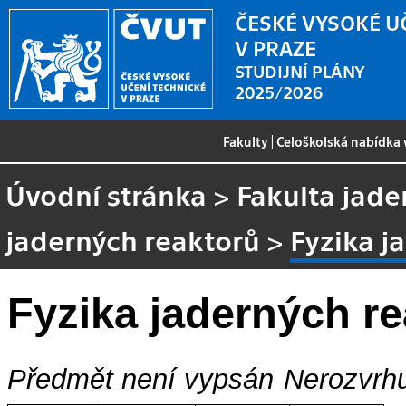
ČESKÉ VYSOKÉ U
V PRAZE
STUDIJNÍ PLÁNY
2025/2026
Fakulty
|
Celoškolská nabídka
Úvodní stránka
>
Fakulta jade
jaderných reaktorů
>
Fyzika j
Fyzika jaderných r
Předmět není vypsán
Nerozvrhu