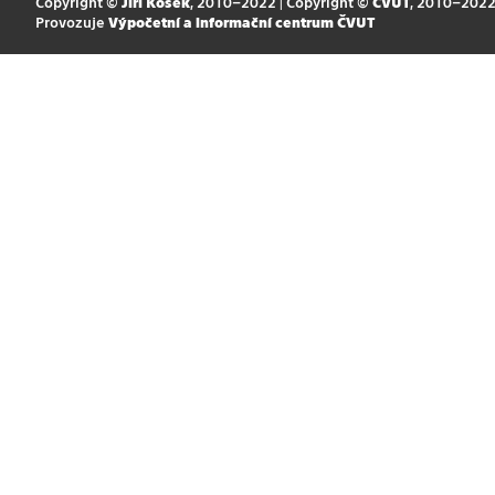
Copyright ©
Jiří Kosek
, 2010–2022 | Copyright ©
ČVUT
, 2010–202
Provozuje
Výpočetní a informační centrum ČVUT