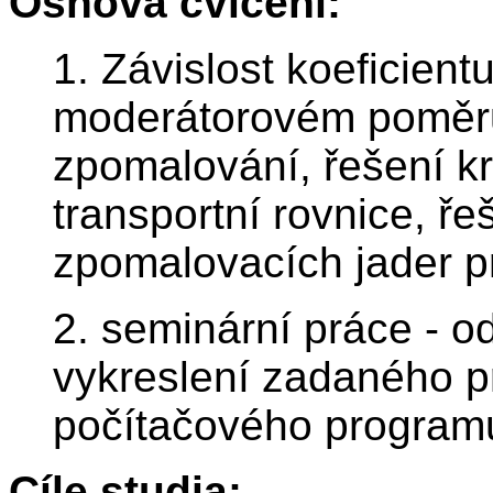
Osnova cvičení:
1. Závislost koeficien
moderátorovém poměru
zpomalování, řešení kri
transportní rovnice, ř
zpomalovacích jader p
2. seminární práce - o
vykreslení zadaného 
počítačového programu
Cíle studia: