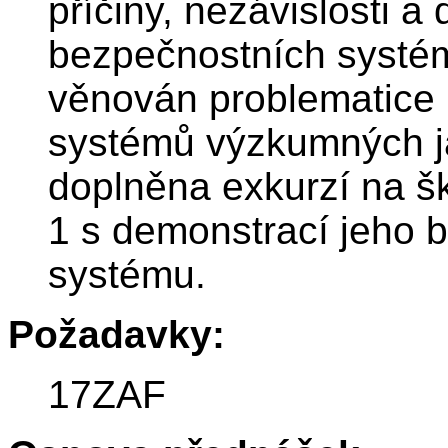
příčiny, nezávislosti a 
bezpečnostních systé
věnován problematice 
systémů výzkumných ja
doplněna exkurzí na š
1 s demonstrací jeho b
systému.
Požadavky:
17ZAF