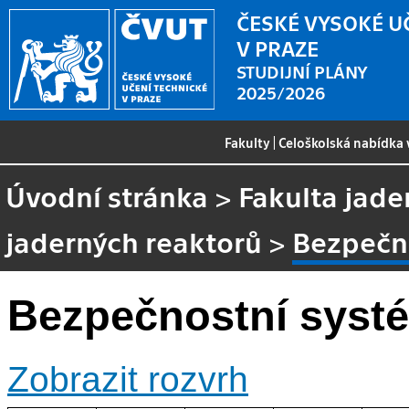
ČESKÉ VYSOKÉ U
V PRAZE
STUDIJNÍ PLÁNY
2025/2026
Fakulty
|
Celoškolská nabídka
Úvodní stránka
>
Fakulta jade
jaderných reaktorů
>
Bezpečno
Bezpečnostní systé
Zobrazit rozvrh