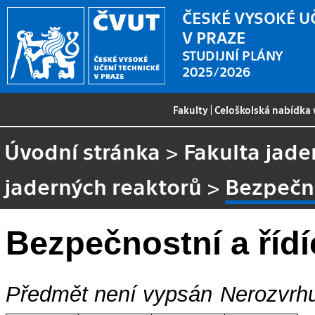
ČESKÉ VYSOKÉ U
V PRAZE
STUDIJNÍ PLÁNY
2025/2026
Fakulty
|
Celoškolská nabídka
Úvodní stránka
>
Fakulta jade
jaderných reaktorů
>
Bezpečno
Bezpečnostní a řídí
Předmět není vypsán
Nerozvrhu