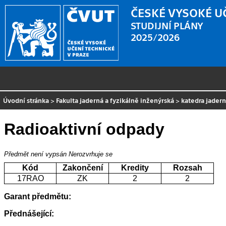
ČESKÉ VYSOKÉ U
STUDIJNÍ PLÁNY
2025/2026
Úvodní stránka
>
Fakulta jaderná a fyzikálně inženýrská
>
katedra jader
Radioaktivní odpady
Předmět není vypsán
Nerozvrhuje se
Kód
Zakončení
Kredity
Rozsah
17RAO
ZK
2
2
Garant předmětu:
Přednášející: