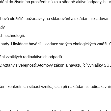
dění do životního prostředí: nízko a středně aktivní odpady, bit
rchová úložiště, požadavky na skladování a ukládání, skladová
ady.
h technologií.
dy. Likvidace havárií, likvidace starých ekologických zátěží. O
ní vzniklých radioaktivních odpadů.
pady, vztahy s veřejností: Atomový zákon a navazující vyhlášk
šení konkrétních situací vznikajících při nakládání s radioaktiv