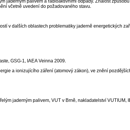
lým jaderným palivem a radioaktivními odpady. Znalost způsob
odnění včetně uvedení do požadovaného stavu.
lostí v dalších oblastech problematiky jaderně energetických z
 waste, GSG-1, IAEA Veinna 2009.
ergie a ionizujícího záření (atomový zákon), ve znění pozdějšíc
ořelým jaderným palivem, VUT v Brně, nakladatelství VUTIUM,