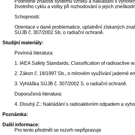
Podrobné znalosti systému vzniku a nakládání s vyhoře
životního cyklu a volby při rozhodování o jejich znešk
Schopnosti:
Orientace v dané problematice, uplatnění získaných zna
SÚJB č. 307/2002 Sb. o radiační ochraně.
Studijní materiály:
Povinná literatura:
1. IAEA Safety Standards, Classification of radioactive
2. Zákon č. 18/1997 Sb., o mírovém využívání jaderné en
3. Vyhláška SÚJB č. 307/2002 S. o radiační ochraně.
Doporučená literatura:
4. Dlouhý Z.: Nakládání s radioaktivním odpadem a vyh
Poznámka:
Další informace:
Pro tento předmět se rozvrh nepřipravuje