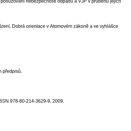
u posuzování nebezpečnosti odpadů a VJP v průběhu jejich
ařízení. Dobrá orientace v Atomovém zákoně a ve vyhlášce
h předpisů.
 IBSN 978-80-214-3629-9, 2009.