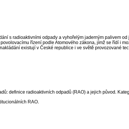
dání s radioaktivními odpady a vyhořelým jaderným palivem od j
volovacímu řízení podle Atomového zákona, jímž se řídí i možno
nakládání existují v České republice i ve světě provozované t
padů: definice radioaktivních odpadů (RAO) a jejich původ. Kate
titucionálních RAO.