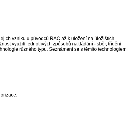
ejich vzniku u původců RAO až k uložení na úložištích
st využití jednotlivých způsobů nakládání - sběr, třídění,
echnologie různého typu. Seznámení se s těmito technologiemi
gorizace.