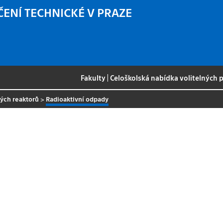
ČENÍ TECHNICKÉ V PRAZE
Fakulty
|
Celoškolská nabídka volitelných
ných reaktorů
>
Radioaktivní odpady