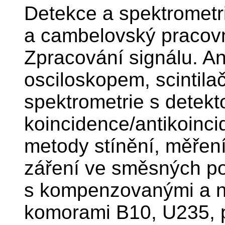
Detekce a spektrometri
a cambelovský pracovn
Zpracování signálu. An
osciloskopem, scintil
spektrometrie s detek
koincidence/antikoinci
metody stínění, měřen
záření ve směsných po
s kompenzovanými a n
komorami B10, U235, p