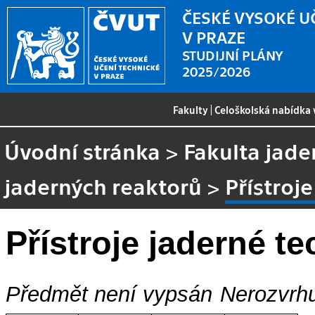
ČESKÉ VYSOKÉ U
V PRAZE
STUDIJNÍ PLÁNY
2025/2026
Fakulty
|
Celoškolská nabídka
Úvodní stránka
>
Fakulta jade
jaderných reaktorů
>
Přístroj
Přístroje jaderné t
Předmět není vypsán
Nerozvrhu