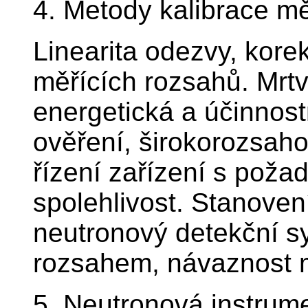
4. Metody kalibrace m
Linearita odezvy, kore
měřících rozsahů. Mrt
energetická a účinnost
ověření, širokorozsah
řízení zařízení s pož
spolehlivost. Stanovení
neutronový detekční s
rozsahem, návaznost m
5. Neutronová instrume