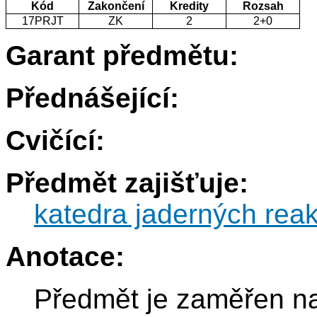
Kód
Zakončení
Kredity
Rozsah
17PRJT
ZK
2
2+0
Garant předmětu:
Přednášející:
Cvičící:
Předmět zajišťuje:
katedra jaderných reak
Anotace:
Předmět je zaměřen na