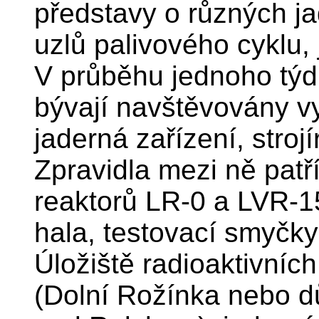
představy o různých j
uzlů palivového cyklu, 
V průběhu jednoho tý
bývají navštěvovány v
jaderná zařízení, stroj
Zpravidla mezi ně patří
reaktorů LR-0 a LVR-15
hala, testovací smyčk
Úložiště radioaktivníc
(Dolní Rožínka nebo d