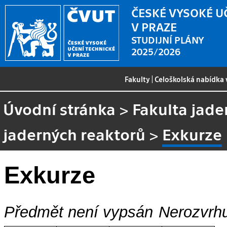
ČESKÉ VYSOKÉ U
V PRAZE
STUDIJNÍ PLÁNY
2025/2026
Fakulty
|
Celoškolská nabídka
Úvodní stránka
>
Fakulta jade
jaderných reaktorů
>
Exkurze
Exkurze
Předmět není vypsán
Nerozvrhu