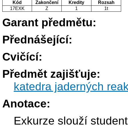
Kód
Zakončení
Kredity
Rozsah
17EXK
Z
1
1t
Garant předmětu:
Přednášející:
Cvičící:
Předmět zajišťuje:
katedra jaderných reak
Anotace:
Exkurze slouží student