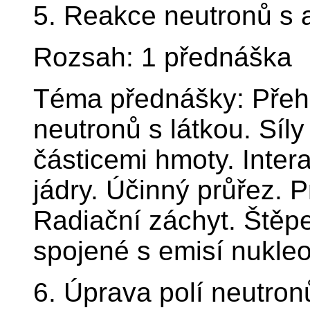
5. Reakce neutronů s 
Rozsah: 1 přednáška
Téma přednášky: Přehl
neutronů s látkou. Síl
částicemi hmoty. Inte
jádry. Účinný průřez. 
Radiační záchyt. Štěp
spojené s emisí nukle
6. Úprava polí neutron