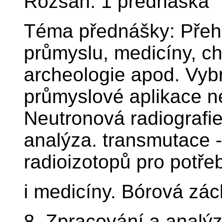
Rozsah: 1 přednáška
Téma přednášky: Přehle
průmyslu, medicíny, ch
archeologie apod. Vyb
průmyslové aplikace n
Neutronová radiografie
analýza. transmutace 
radioizotopů pro potře
i medicíny. Bórová zác
8. Zpracování a analý