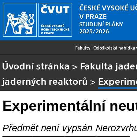
ČESKÉ VYSOKÉ U
V PRAZE
STUDIJNÍ PLÁNY
2025/2026
Fakulty
|
Celoškolská nabídka
Úvodní stránka
>
Fakulta jade
jaderných reaktorů
>
Experime
Experimentální neu
Předmět není vypsán
Nerozvrhu