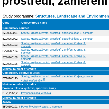
prostředí, zaměření
Study programme:
Structures, Landscape and Environmen
Code
Course group name
Compulsory courses
BZ20260001
Stavby, krajina a životní prostředí, společná část, 1. semestr
BZ20260002
Stavby, krajina a životní prostředí, společná část, 2. semestr
Stavby, krajina a životní prostředí, zaměření Krajina, 3.
BZ20260103
semestr
Stavby, krajina a životní prostředí, zaměření Krajina, 4.
BZ20260104
semestr
Stavby, krajina a životní prostředí, zaměření Krajina, 5.
BZ20260105
semestr
Stavby, krajina a životní prostředí, zaměření Krajina, 6.
BZ20260106
semestr
Minimal number of credits
Compulsory elective courses
Stavby, krajina a životní prostředí, zaměření Krajina, povinně
BZ202601PV
⌘
volitelné předměty
Minimal number of credits
Povinná tělesná výchova, sportovní kurzy
BTV_POV_2
Povinná tělesná výchova
Minimal number of credits
Jazyky
BF20190101_I
Povinně volitelný jazyk, 1. semestr