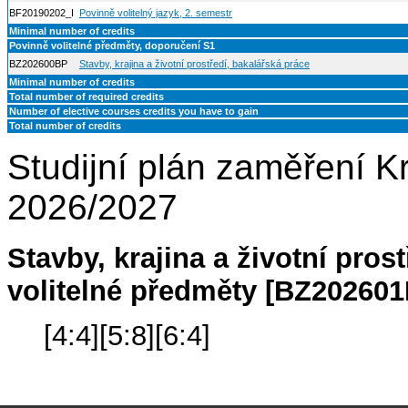
BF20190202_I
Povinně volitelný jazyk, 2. semestr
Minimal number of credits
Povinně volitelné předměty, doporučení S1
BZ202600BP
Stavby, krajina a životní prostředí, bakalářská práce
Minimal number of credits
Total number of required credits
Number of elective courses credits you have to gain
Total number of credits
Studijní plán zaměření 
2026/2027
Stavby, krajina a životní pros
volitelné předměty [BZ20260
[4:4][5:8][6:4]