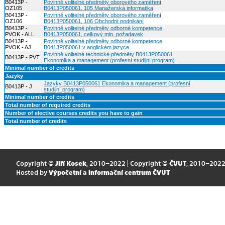
B0413P -
Povinně volitelné předměty oborového zaměření
OZ105
B0413P050061, 105 Manažerská informatika
B0413P -
Povinně volitelné předměty oborového zaměření
OZ106
B0413P050061, 106 Obchodní podnikání
B0413P -
Povinně volitelné předměty odborné kompetence
PVOK - ALL
B0413P050061, celkový min. požadavek
B0413P -
Povinně volitelné předměty odborné kompetence
PVOK - AJ
B0413P050061 v anglickém jazyce
Povinně volitelné technické předměty B0413P050061
B0413P - PVT
Ekonomika a management (profesní studijní program)
Minimal number of credits
Jazyky
Jazyky B0413P050061 Ekonomika a management (profesní
B0413P - J
studijní program)
Minimal number of credits
Total number of required credits
Number of elective courses credits you have to gain
Total number of credits
Copyright ©
Jiří Kosek
, 2010–2022 | Copyright ©
ČVUT
, 2010–202
Hosted by
Výpočetní a informační centrum ČVUT