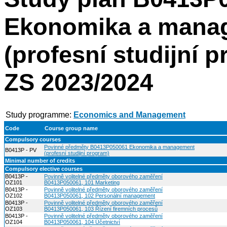
Ekonomika a mana
(profesní studijní 
ZS 2023/2024
Study programme:
Economics and Management
Code
Course group name
Compulsory courses
Povinné předměty B0413P050061 Ekonomika a management
B0413P - PV
(profesní studijní program)
Minimal number of credits
Compulsory elective courses
B0413P -
Povinně volitelné předměty oborového zaměření
OZ101
B0413P050061, 101 Marketing
B0413P -
Povinně volitelné předměty oborového zaměření
OZ102
B0413P050061, 102 Personální management
B0413P -
Povinně volitelné předměty oborového zaměření
OZ103
B0413P050061, 103 Řízení firemních procesů
B0413P -
Povinně volitelné předměty oborového zaměření
OZ104
B0413P050061, 104 Účetnictví