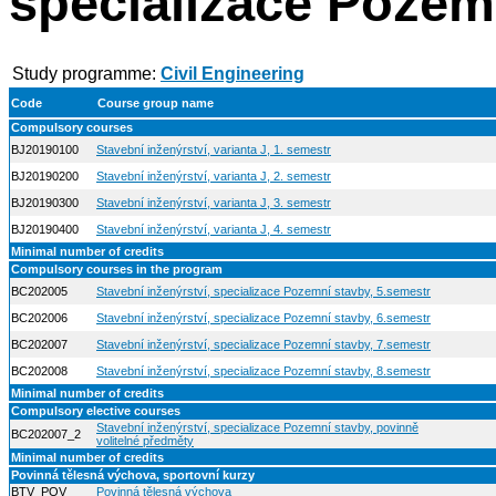
specializace Pozem
Study programme:
Civil Engineering
Code
Course group name
Compulsory courses
BJ20190100
Stavební inženýrství, varianta J, 1. semestr
BJ20190200
Stavební inženýrství, varianta J, 2. semestr
BJ20190300
Stavební inženýrství, varianta J, 3. semestr
BJ20190400
Stavební inženýrství, varianta J, 4. semestr
Minimal number of credits
Compulsory courses in the program
BC202005
Stavební inženýrství, specializace Pozemní stavby, 5.semestr
BC202006
Stavební inženýrství, specializace Pozemní stavby, 6.semestr
BC202007
Stavební inženýrství, specializace Pozemní stavby, 7.semestr
BC202008
Stavební inženýrství, specializace Pozemní stavby, 8.semestr
Minimal number of credits
Compulsory elective courses
Stavební inženýrství, specializace Pozemní stavby, povinně
BC202007_2
volitelné předměty
Minimal number of credits
Povinná tělesná výchova, sportovní kurzy
BTV_POV
Povinná tělesná výchova