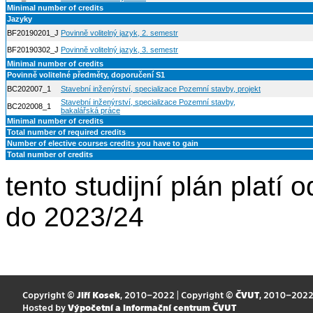
Minimal number of credits
Jazyky
BF20190201_J
Povinně volitelný jazyk, 2. semestr
BF20190302_J
Povinně volitelný jazyk, 3. semestr
Minimal number of credits
Povinně volitelné předměty, doporučení S1
BC202007_1
Stavební inženýrství, specializace Pozemní stavby, projekt
Stavební inženýrství, specializace Pozemní stavby,
BC202008_1
bakalářská práce
Minimal number of credits
Total number of required credits
Number of elective courses credits you have to gain
Total number of credits
tento studijní plán plat
do 2023/24
Copyright ©
Jiří Kosek
, 2010–2022 | Copyright ©
ČVUT
, 2010–202
Hosted by
Výpočetní a informační centrum ČVUT